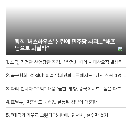
황희 ‘버스하우스’ 논란에 민주당 사과…“해프
닝으로 봐달라”
1.
조국, 김정관 산업장관 직격…“박정희 때의 시대착오적 발상”
2.
축구협회 ‘성 접대’ 의혹 일파만파…日에서도 “당시 심판 4명 조사 착수”
3.
다리 건너다 “으악” 태풍 ‘돌핀’ 영향, 중국에서도…높은 파도에 휩쓸려 9세 아이 실종 [현장영상]
4.
호날두, 결혼식도 노쇼?…잘못된 정보에 대혼란
5.
“태극기 거꾸로 그렸다” 논란에…인천시, 현수막 철거