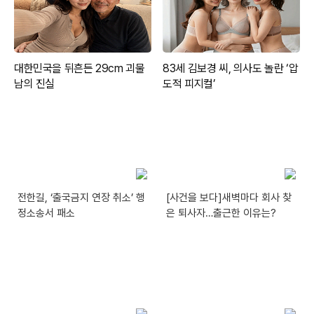
전한길, ‘출국금지 연장 취소’ 행
[사건을 보다]새벽마다 회사 찾
정소송서 패소
은 퇴사자…출근한 이유는?