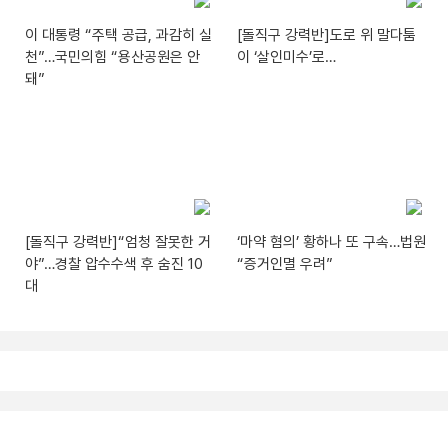
이 대통령 “주택 공급, 과감히 실
[돌직구 강력반]도로 위 말다툼
천”…국민의힘 “용산공원은 안
이 ‘살인미수’로…
돼”
[돌직구 강력반]“엄청 잘못한 거
‘마약 혐의’ 황하나 또 구속…법원
야”…경찰 압수수색 후 숨진 10
“증거인멸 우려”
대