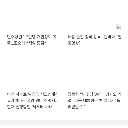
민주당원 1.7만명 개인정보 유
태풍 돌핀 중국 상륙…물바다 [현
출…조승래 “책임 통감”
장영상]
이젠 하늘로 밀입국 시도? 패러
장동혁 “민주당 8년에 경기도 거
글라이더로 국경 넘다 추락사…
덜…다음 대통령은 ‘빈껍데기’ 물
현재 진행형인 ‘세우타 사태’
려받을 것”