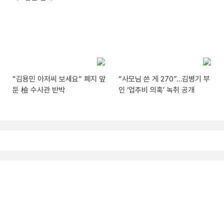
“김용민 아저씨 보세요” 폐지 앞
“사모님 쓴 게 270”…김병기 부
둔 檢 수사관 반박
인 ‘업추비 의혹’ 녹취 공개