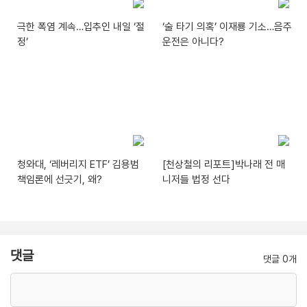
극한 폭염 계속…입추인 내일 ‘절
‘술 타기 의혹’ 이재룡 기소…음주
정’
운전은 아니다?
청와대, ‘레버리지 ETF’ 김용범
[천상철의 리포트]박나래 전 매
책임론에 선긋기, 왜?
니저들 법정 선다
댓글
댓글 0개