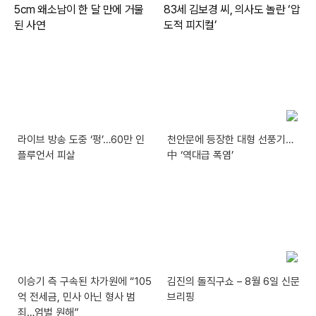
라이브 방송 도중 ‘펑’…60만 인
천안문에 등장한 대형 선풍기…
플루언서 피살
中 ‘역대급 폭염’
이승기 측 구속된 차가원에 “105
김진의 돌직구쇼 – 8월 6일 신문
억 전세금, 민사 아닌 형사 범
브리핑
죄…엄벌 원해”