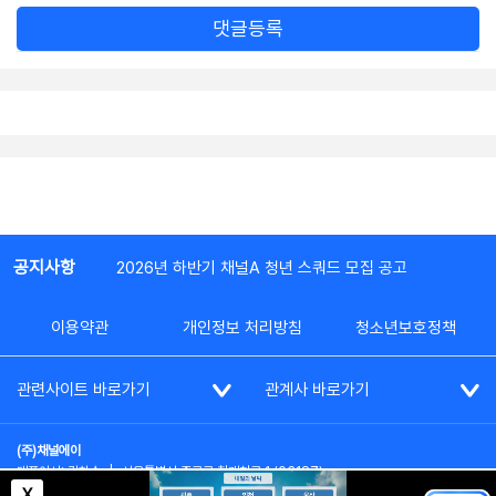
댓글등록
공지사항
2026년 하반기 채널A 청년 스쿼드 모집 공고
이용약관
개인정보 처리방침
청소년보호정책
관련사이트 바로가기
관계사 바로가기
(주)채널에이
대표이사: 김차수
|
서울특별시 종로구 청계천로 1 (03187)
부가통신사업신고: 022357호
|
사업자등록번호: 101-86-62787
X