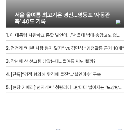
서울 올여름 최고기온 경신…영등포 ‘자동관
측’ 40도 기록
1.
이 대통령 사관학교 통합 발언에…“서울대 법대·충암고도 없애나”
2.
정청래 “나쁜 사람 뽑지 말자” vs 김민석 “명청갈등 근거 10개”
3.
작년에 산 선크림 남았는데…올여름 써도 될까?
4.
[단독]“경적 항의해 홧김에 돌진”…‘살인미수’ 구속
5.
[현장 카메라]‘천지개벽’ 청량리에…밤마다 벌어지는 ‘노상방뇨 전쟁’