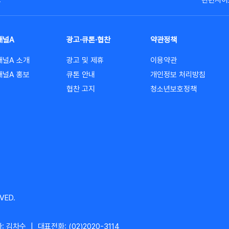
고
관련사이
채널A
광고·큐톤·협찬
약관정책
채널A 소개
광고 및 제휴
이용약관
채널A 홍보
큐톤 안내
개인정보 처리방침
협찬 고지
청소년보호정책
VED.
: 김차수
|
대표전화: (02)2020-3114