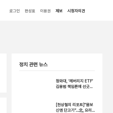
로그인
편성표
이용권
제보
시청자의견
정치 관련 뉴스
청와대, ‘레버리지 ETF’
김용범 책임론에 선긋기,
왜?
[천상철의 리포트]“몸보
신엔 단고기”…北, 요리