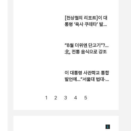
경연대회 개최
[천상철의 리포트]이 대
통령 ‘육사 쿠데타’ 발언
에…“서울대 법대·충암고
도 없애라”
“8월 더위엔 단고기”?…
北, 전통 음식으로 강조
이 대통령 사관학교 통합
발언에…“서울대 법대·충
암고도 없애나”
1
2
3
4
5