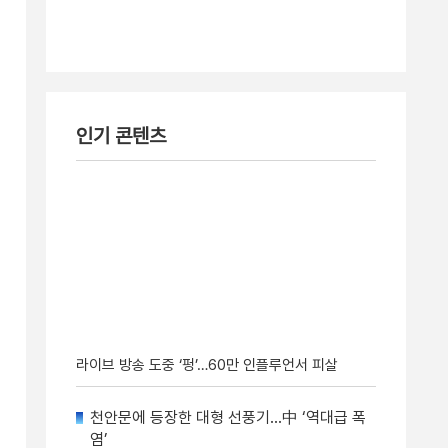
인기 콘텐츠
라이브 방송 도중 ‘펑’…60만 인플루언서 피살
천안문에 등장한 대형 선풍기…中 ‘역대급 폭
염’