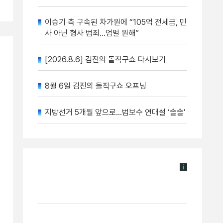
이승기 측 구속된 차가원에 “105억 전세금, 민
사 아닌 형사 범죄…엄벌 원해”
[2026.8.6] 김진의 돌직구쇼 다시보기
8월 6일 김진의 돌직구쇼 오프닝
지방선거 5개월 앞으로…범보수 연대설 ‘솔솔’