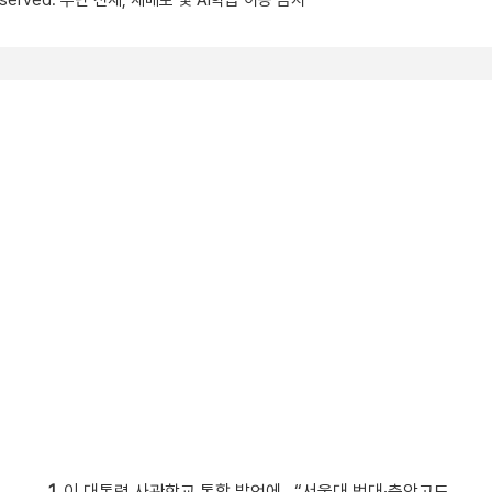
s reserved. 무단 전재, 재배포 및 AI학습 이용 금지
1.
이 대통령 사관학교 통합 발언에…“서울대 법대·충암고도 없애나”