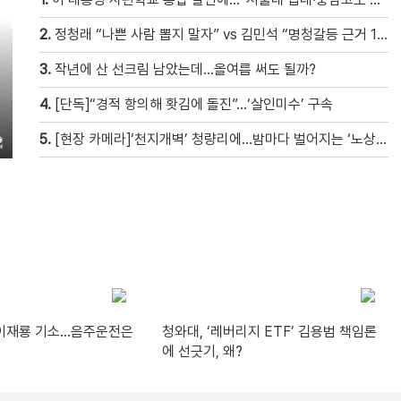
2.
정청래 “나쁜 사람 뽑지 말자” vs 김민석 “명청갈등 근거 10개”
3.
작년에 산 선크림 남았는데…올여름 써도 될까?
4.
[단독]“경적 항의해 홧김에 돌진”…‘살인미수’ 구속
5.
[현장 카메라]‘천지개벽’ 청량리에…밤마다 벌어지는 ‘노상방뇨 전쟁’
’ 이재룡 기소…음주운전은
청와대, ‘레버리지 ETF’ 김용범 책임론
에 선긋기, 왜?