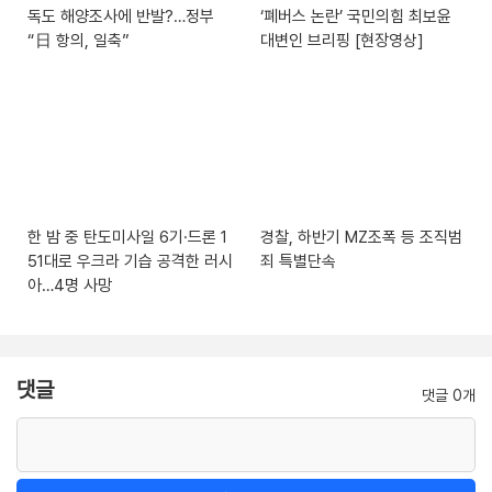
독도 해양조사에 반발?…정부
‘폐버스 논란’ 국민의힘 최보윤
“日 항의, 일축”
대변인 브리핑 [현장영상]
한 밤 중 탄도미사일 6기·드론 1
경찰, 하반기 MZ조폭 등 조직범
51대로 우크라 기습 공격한 러시
죄 특별단속
아…4명 사망
댓글
댓글 0개