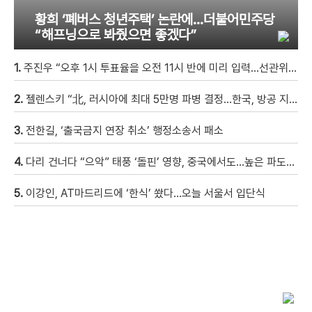
황희 ‘폐버스 청년주택’ 논란에…더불어민주당
“해프닝으로 봐줬으면 좋겠다”
1.
주진우 “오후 1시 투표율을 오전 11시 반에 미리 입력…선관위 ‘타임머신 조작‘” [현장영상]
2.
젤렌스키 “北, 러시아에 최대 5만명 파병 결정…한국, 방공 지원해달라”
3.
전한길, ‘출국금지 연장 취소’ 행정소송서 패소
4.
다리 건너다 “으악” 태풍 ‘돌핀’ 영향, 중국에서도…높은 파도에 휩쓸려 9세 아이 실종 [현장영상]
5.
이강인, AT마드리드에 ‘한식’ 쐈다…오늘 서울서 입단식