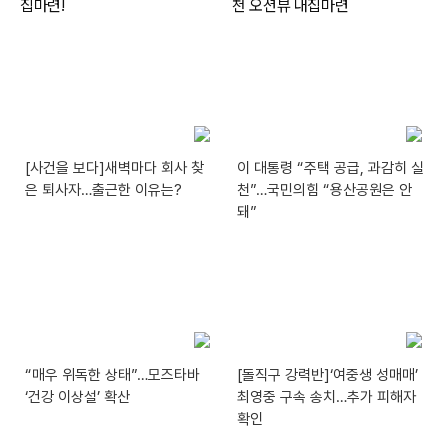
[사건을 보다]새벽마다 회사 찾
이 대통령 “주택 공급, 과감히 실
은 퇴사자…출근한 이유는?
천”…국민의힘 “용산공원은 안
돼”
“매우 위독한 상태”…모즈타바
[돌직구 강력반]‘여중생 성매매’
‘건강 이상설’ 확산
최영중 구속 송치…추가 피해자
확인