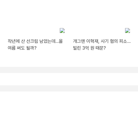
작년에 산 선크림 남았는데…올
개그맨 이혁재, 사기 혐의 피소…
여름 써도 될까?
빌린 3억 원 때문?