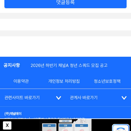
댓글등록
공지사항
2026년 하반기 채널A 청년 스쿼드 모집 공고
이용약관
개인정보 처리방침
청소년보호정책
관련사이트 바로가기
관계사 바로가기
(주)채널에이
대표이사: 김차수
|
서울특별시 종로구 청계천로 1 (03187)
부가통신사업신고: 022357호
|
사업자등록번호: 101-86-62787
X
대표전화: (02)2020-3114
|
시청자상담실: (02)2020-3100