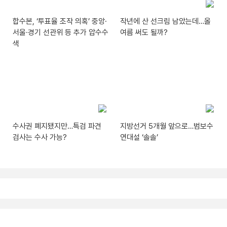
합수본, ‘투표율 조작 의혹’ 중앙·
작년에 산 선크림 남았는데…올
서울·경기 선관위 등 추가 압수수
여름 써도 될까?
색
수사권 폐지됐지만…특검 파견
지방선거 5개월 앞으로…범보수
검사는 수사 가능?
연대설 ‘솔솔’