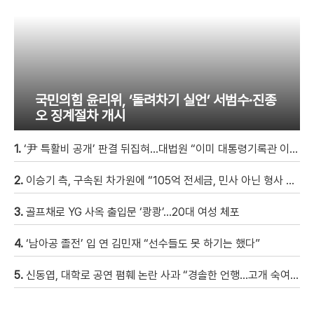
국민의힘 윤리위, ‘돌려차기 실언’ 서범수·진종
오 징계절차 개시
1.
‘尹 특활비 공개’ 판결 뒤집혀…대법원 “이미 대통령기록관 이관”
2.
이승기 측, 구속된 차가원에 “105억 전세금, 민사 아닌 형사 범죄…엄벌 원해” [자막뉴스]
3.
골프채로 YG 사옥 출입문 ‘쾅쾅’…20대 여성 체포
4.
‘남아공 졸전’ 입 연 김민재 “선수들도 못 하기는 했다”
5.
신동엽, 대학로 공연 폄훼 논란 사과 “경솔한 언행…고개 숙여 사과”