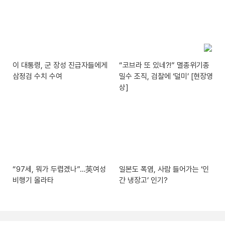
이 대통령, 군 장성 진급자들에게
“코브라 또 있네?!” 멸종위기종
삼정검 수치 수여
밀수 조직, 검찰에 ‘덜미’ [현장영
상]
“97세, 뭐가 두렵겠나”…英여성
일본도 폭염, 사람 들어가는 ‘인
비행기 올라타
간 냉장고’ 인기?