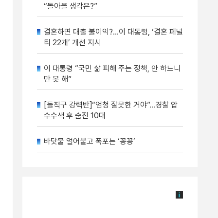
“돌아올 생각은?”
결혼하면 대출 불이익?…이 대통령, ‘결혼 페널
티 22개’ 개선 지시
이 대통령 “국민 삶 피해 주는 정책, 안 하느니
만 못 해”
[돌직구 강력반]“엄청 잘못한 거야”…경찰 압
수수색 후 숨진 10대
바닷물 얼어붙고 폭포는 ‘꽁꽁’