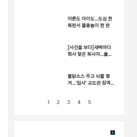
적절 행위 없어”
어른도 아이도…도심 한
복판서 물총놀이 한 판
[사건을 보다]새벽마다
회사 찾은 퇴사자…출근
한 이유는?
불닭소스 주고 뇌물 챙
겨…‘집사’ 교도관 징역 7
년형
1
2
3
4
5