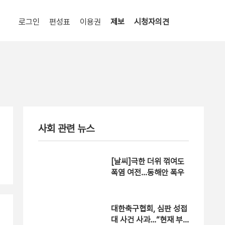
로그인
편성표
이용권
제보
시청자의견
사회 관련 뉴스
[날씨]극한 더위 꺾여도
폭염 여전…동해안 폭우
대한축구협회, 심판 성접
대 사건 사과…“현재 부