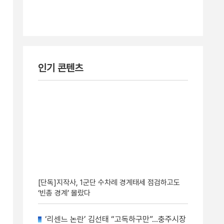
인기 콘텐츠
[단독]지작사, 1군단 수차례 경계태세 점검하고도
‘빈총 경계’ 몰랐다
‘리센느 논란’ 김선태 “고독하구만”…충주시장