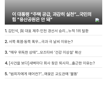
이 대통령 “주택 공급, 과감히 실천”…국민의
힘 “용산공원은 안 돼”
1.
김민석, 與 대표 제주·인천 경선서 승리…누적 1위 탈환
2.
서쪽 폭염·동쪽 폭우…극과 극 날씨 이유는?
3.
“매우 위독한 상태”…모즈타바 ‘건강 이상설’ 확산
4.
[사건을 보다]새벽마다 회사 찾은 퇴사자…출근한 이유는?
5.
“범죄자에게 에어컨?”…애꿎은 교도관에 ‘불똥’