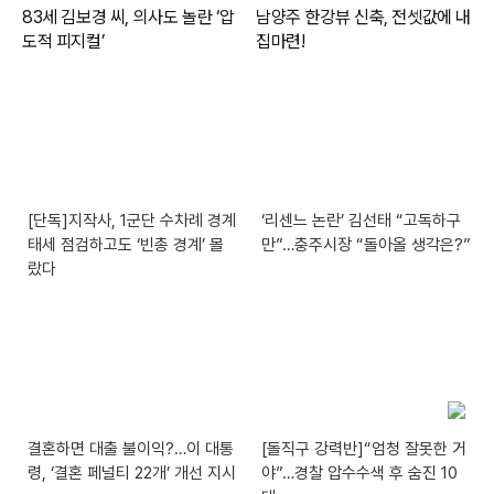
[단독]지작사, 1군단 수차례 경계
‘리센느 논란’ 김선태 “고독하구
태세 점검하고도 ‘빈총 경계’ 몰
만”…충주시장 “돌아올 생각은?”
랐다
결혼하면 대출 불이익?…이 대통
[돌직구 강력반]“엄청 잘못한 거
령, ‘결혼 페널티 22개’ 개선 지시
야”…경찰 압수수색 후 숨진 10