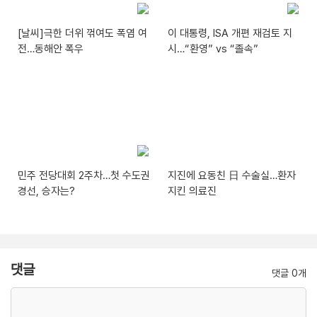
[날씨]극한 더위 꺾여도 폭염 여
이 대통령, ISA 개편 재검토 지
전…동해안 폭우
시…“환영” vs “졸속”
민주 전당대회 2주차…첫 수도권
지진에 요동친 日 수술실…환자
경선, 승자는?
지킨 의료진
댓글
댓글 0개