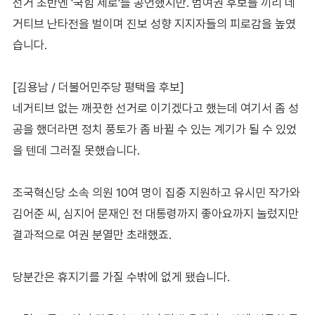
선거 초반엔 '국힘 제로'를 공언했지만. 범여권 후보들 끼리 네
거티브 난타전을 벌이며 진보 성향 지지자들의 피로감을 높였
습니다.
[김용남 / 더불어민주당 평택을 후보]
네거티브 없는 깨끗한 선거로 이기겠다고 했는데 여기서 좀 성
공을 했더라면 정치 풍토가 좀 바뀔 수 있는 계기가 될 수 있었
을 텐데 그러질 못했습니다.
조국혁신당 소속 의원 10여 명이 집중 지원하고 유시민 작가와
김어준 씨, 심지어 문재인 전 대통령까지 좋아요까지 눌렀지만
결과적으로 여권 분열만 초래했죠.
당분간은 휴지기를 가질 수밖에 없게 됐습니다.