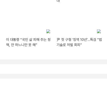
대
이 대통령 “국민 삶 피해 주는 정
尹 첫 구형 ‘징역 10년’…특검 “법
책, 안 하느니만 못 해”
기술로 처벌 회피”