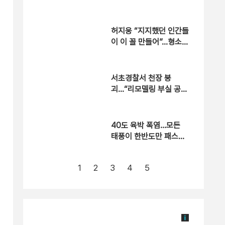
피 [자막뉴스]
허지웅 “지지했던 인간들
이 이 꼴 만들어”…형소법
개정안 비판
서초경찰서 천장 붕
괴…“리모델링 부실 공사
여부 조사”
40도 육박 폭염…모든
태풍이 한반도만 패스한
다 [자막뉴스]
1
2
3
4
5