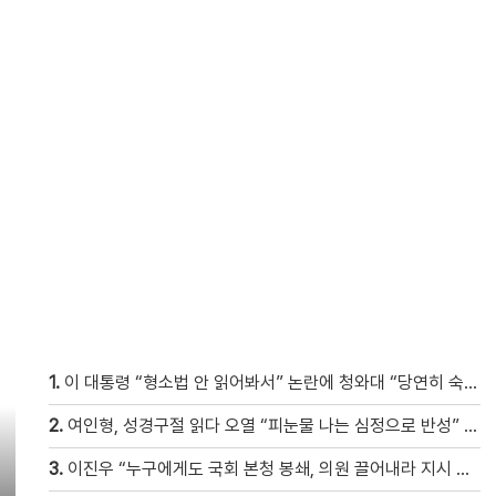
1.
이 대통령 “형소법 안 읽어봐서” 논란에 청와대 “당연히 숙지”
2.
여인형, 성경구절 읽다 오열 “피눈물 나는 심정으로 반성” [현장영상]
3.
이진우 “누구에게도 국회 본청 봉쇄, 의원 끌어내라 지시 안해” [현장영상]