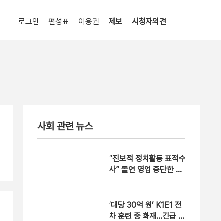
로그인
편성표
이용권
제보
시청자의견
사회 관련 뉴스
“진보적 정치활동 표적수
사” 돌연 영업 중단한 여
행사 [현장영상]
‘대당 30억 원’ K1E1 전
차 훈련 중 화재…긴급 대