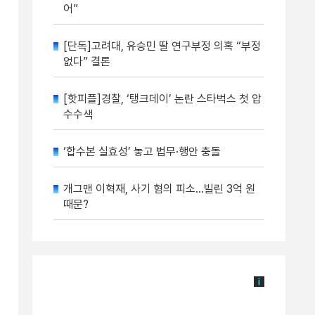
어”
[단독]고려대, 유승민 딸 연구부정 의혹 “부정
없다” 결론
[핫피플]경찰, ‘탱크데이’ 논란 스타벅스 첫 압
수수색
‘합수본 실효성’ 놓고 법무·행안 충돌
개그맨 이혁재, 사기 혐의 피소…빌린 3억 원
때문?