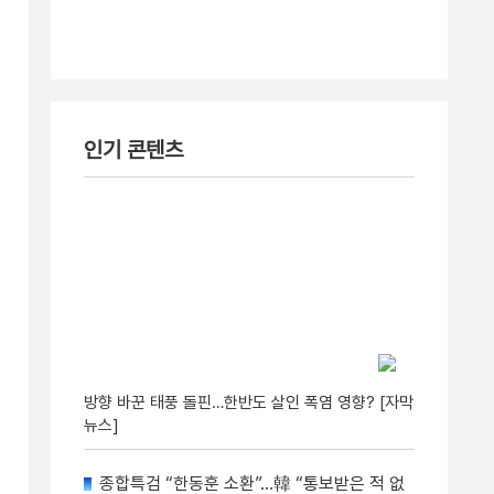
인기 콘텐츠
방향 바꾼 태풍 돌핀…한반도 살인 폭염 영향? [자막
뉴스]
종합특검 “한동훈 소환”…韓 “통보받은 적 없