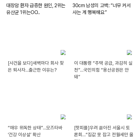
[사건을 보다]새벽마다 회사 찾
이 대통령 “주택 공급, 과감히 실
은 퇴사자…출근한 이유는?
천”…국민의힘 “용산공원은 안
돼”
“매우 위독한 상태”…모즈타바
[핫피플]우려 쏟아진 서울시 토
‘건강 이상설’ 확산
론회…“집값 못 잡고 전월세만 올