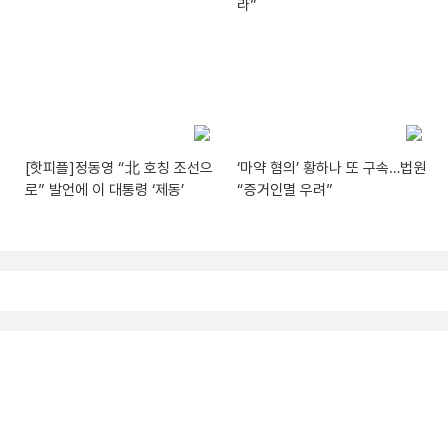
라”
[핫피플]정동영 “北 호칭 조선으
‘마약 혐의’ 황하나 또 구속…법원
로” 발언에 이 대통령 ‘제동’
“증거인멸 우려”