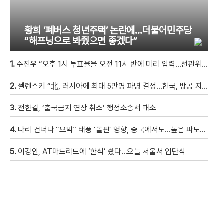
황희 ‘폐버스 청년주택’ 논란에…더불어민주당
“해프닝으로 봐줬으면 좋겠다”
1.
주진우 “오후 1시 투표율을 오전 11시 반에 미리 입력…선관위 ‘타임머신 조작‘” [현장영상]
2.
젤렌스키 “北, 러시아에 최대 5만명 파병 결정…한국, 방공 지원해달라”
3.
전한길, ‘출국금지 연장 취소’ 행정소송서 패소
4.
다리 건너다 “으악” 태풍 ‘돌핀’ 영향, 중국에서도…높은 파도에 휩쓸려 9세 아이 실종 [현장영상]
5.
이강인, AT마드리드에 ‘한식’ 쐈다…오늘 서울서 입단식