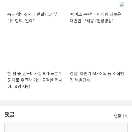
독도 해양조사에 반발?…정부
‘폐버스 논란’ 국민의힘 최보윤
“日 항의, 일축”
대변인 브리핑 [현장영상]
한 밤 중 탄도미사일 6기·드론 1
경찰, 하반기 MZ조폭 등 조직범
51대로 우크라 기습 공격한 러시
죄 특별단속
아…4명 사망
댓글
댓글 1개