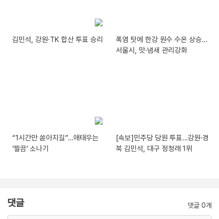
김민석, 강원·TK 합산 투표 승리
폭염 탓에 한강 원수 수온 상승…
서울시, 맛·냄새 관리강화
“1시간만 쏟아지길”…애태우는
[속보]민주당 당원 투표…강원·경
‘찔끔’ 소나기
북 김민석, 대구 정청래 1위
댓글
댓글 0개