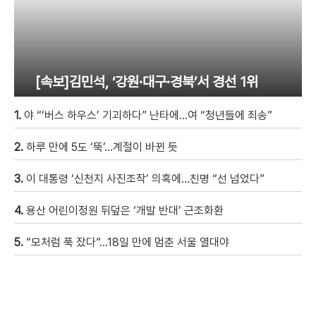
[속보]김민석, ‘강원·대구·경북’서 경선 1위
1.
야 “‘버스 하우스’ 기괴하다” 난타에…여 “청년들에 죄송”
2.
하루 만에 5도 ‘뚝’…계절이 바뀐 듯
3.
이 대통령 ‘신천지 사진조작’ 의혹에…친명 “선 넘었다”
4.
용산 어린이정원 뒤덮은 ‘개발 반대’ 근조화환
5.
“모처럼 푹 잤다”…18일 만에 멈춘 서울 열대야