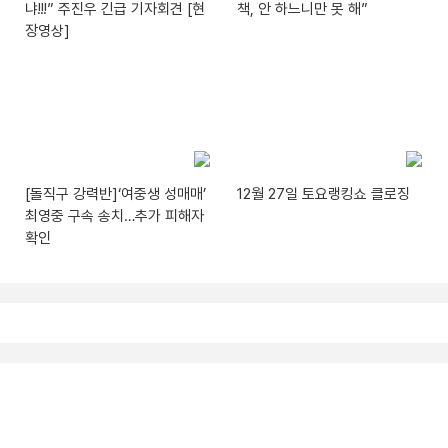
냐!!!” 주진우 긴급 기자회견 [현
책, 안 하느니만 못 해”
장영상]
[돌직구 강력반]‘여중생 성매매’
12월 27일 토요랭킹쇼 클로징
최영중 구속 송치…추가 피해자
확인