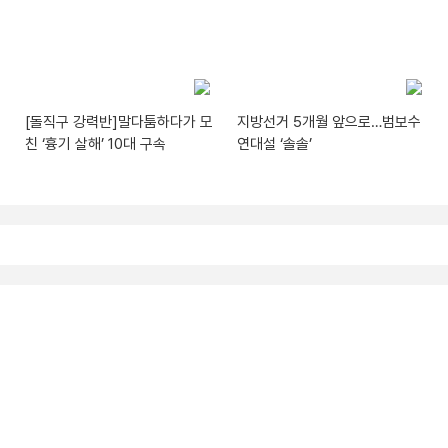
[돌직구 강력반]말다툼하다가 모
지방선거 5개월 앞으로…범보수
친 ‘흉기 살해’ 10대 구속
연대설 ‘솔솔’