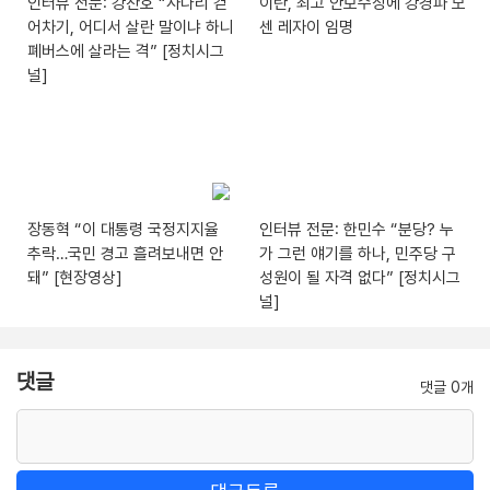
인터뷰 전문: 강찬호 “사다리 걷
이란, 최고 안보수장에 강경파 모
어차기, 어디서 살란 말이냐 하니
센 레자이 임명
폐버스에 살라는 격” [정치시그
널]
장동혁 “이 대통령 국정지지율
인터뷰 전문: 한민수 “분당? 누
추락…국민 경고 흘려보내면 안
가 그런 얘기를 하나, 민주당 구
돼” [현장영상]
성원이 될 자격 없다” [정치시그
널]
댓글
댓글 0개