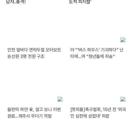
인천 앞바다 연락두절 모터보트
야 “‘버스 하우스’ 기괴하다” 난
승선원 3명 전원 구조
타에…여 “청년들에 죄송”
들판의 하얀 꽃, 알고 보니 아편
[핫피플]축구협회, 15년 전 ‘외국
원료…제주서 무더기 적발
인 심판에 성접대’ 파문