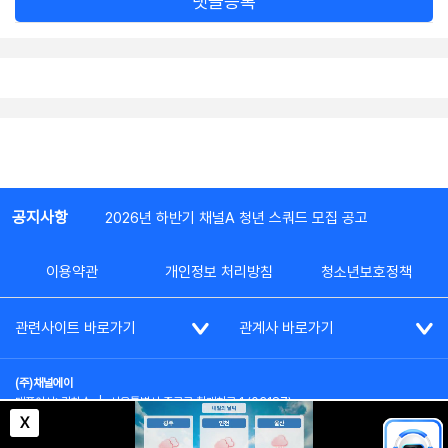
댓글등록
공지사항
2026년 하반기 채널A 청년 스쿼드 모집 공고
이용약관
개인정보 처리방침
청소년보호정책
관련사이트 바로가기
관계사 바로가기
(주)채널에이
대표이사: 김차수
|
서울특별시 종로구 청계천로 1 (03187)
부가통신사업신고: 022357호
|
사업자등록번호: 101-86-62787
X
대표전화: (02)2020-3114
|
시청자상담실: (02)2020-3100