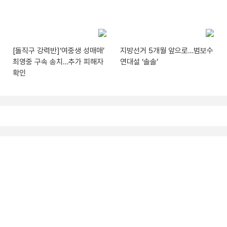
[돌직구 강력반]‘여중생 성매매’
지방선거 5개월 앞으로…범보수
최영중 구속 송치…추가 피해자
연대설 ‘솔솔’
확인