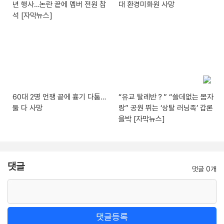
년 행사…논란 끝에 멤버 전원 참
대 환경미화원 사망
석 [자막뉴스]
60대 2명 언쟁 끝에 흉기 다툼…
“유교 탈레반？” “쓸데없는 몸자
둘 다 사망
랑” 공원 뛰는 ‘상탈 러닝족’ 갑론
을박 [자막뉴스]
댓글
댓글 0개
댓글등록