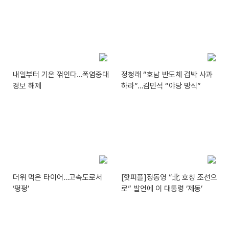
내일부터 기온 꺾인다…폭염중대
정청래 “호남 반도체 겁박 사과
경보 해제
하라”…김민석 “야당 방식”
더위 먹은 타이어…고속도로서
[핫피플]정동영 “北 호칭 조선으
‘펑펑’
로” 발언에 이 대통령 ‘제동’