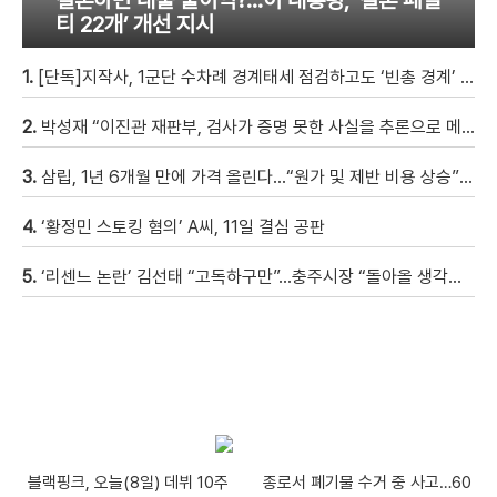
티 22개’ 개선 지시
1.
[단독]지작사, 1군단 수차례 경계태세 점검하고도 ‘빈총 경계’ 몰랐다
2.
박성재 “이진관 재판부, 검사가 증명 못한 사실을 추론으로 메꿔” [현장영상]
3.
삼립, 1년 6개월 만에 가격 올린다…“원가 및 제반 비용 상승” [자막뉴스]
4.
‘황정민 스토킹 혐의’ A씨, 11일 결심 공판
5.
‘리센느 논란’ 김선태 “고독하구만”…충주시장 “돌아올 생각은?”
블랙핑크, 오늘(8일) 데뷔 10주
종로서 폐기물 수거 중 사고…60