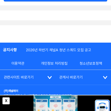
공지사항
2026년 하반기 채널A 청년 스쿼드 모집 공고
이용약관
개인정보 처리방침
청소년보호정책
관련사이트 바로가기
관계사 바로가기
(주)채널에이
대표이사: 김차수
|
서울특별시 종로구 청계천로 1 (03187)
부가통신사업신고: 022357호
|
사업자등록번호: 101-86-62787
X
대표전화: (02)2020-3114
|
시청자상담실: (02)2020-3100
통신판매업신고: 제2012-서울종로-0195호