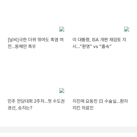
[날씨]극한 더위 꺾여도 폭염 여
이 대통령, ISA 개편 재검토 지
전…동해안 폭우
시…“환영” vs “졸속”
민주 전당대회 2주차…첫 수도권
지진에 요동친 日 수술실…환자
경선, 승자는?
지킨 의료진