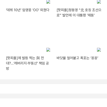
‘데뷔 10년’ 임영웅 ‘OO’ 외쳤다
[핫피플]정동영 “北 호칭 조선으
로” 발언에 이 대통령 ‘제동’
[핫피플]제 발등 찍는 與 전
바닷물 얼어붙고 폭포는 ‘꽁꽁’
대?…‘레버리지·부동산’ 책임 공
방