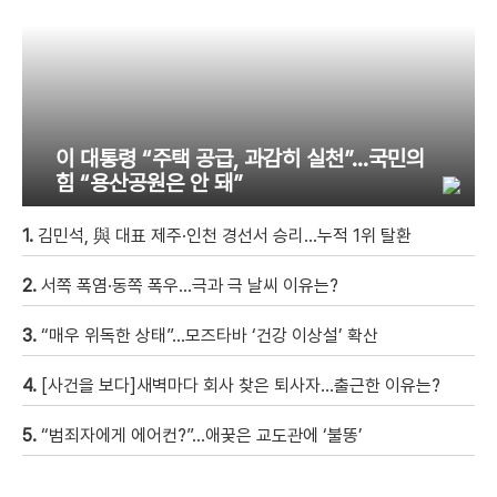
이 대통령 “주택 공급, 과감히 실천”…국민의
힘 “용산공원은 안 돼”
1.
김민석, 與 대표 제주·인천 경선서 승리…누적 1위 탈환
2.
서쪽 폭염·동쪽 폭우…극과 극 날씨 이유는?
3.
“매우 위독한 상태”…모즈타바 ‘건강 이상설’ 확산
4.
[사건을 보다]새벽마다 회사 찾은 퇴사자…출근한 이유는?
5.
“범죄자에게 에어컨?”…애꿎은 교도관에 ‘불똥’