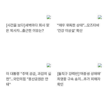
[사건을 보다]새벽마다 회사 찾
“매우 위독한 상태”…모즈타바
은 퇴사자…출근한 이유는?
‘건강 이상설’ 확산
이 대통령 “주택 공급, 과감히 실
[돌직구 강력반]‘여중생 성매매’
천”…국민의힘 “용산공원은 안
최영중 구속 송치…추가 피해자
돼”
확인