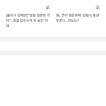
[돌직구 강력반]“엄청 잘못한 거
與, 연석 청문회에 ‘김범석 동생’
야”…경찰 압수수색 후 숨진 10
부른다…의도는?
대