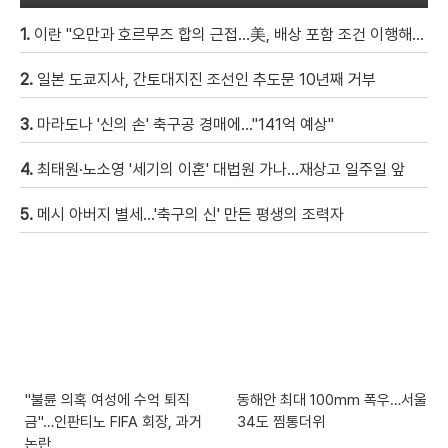
1.
이란 "오만과 호르무즈 합의 근접…美, 배상 포함 조건 이행해야"
2.
일본 도쿄지사, 간토대지진 조선인 추도문 10년째 거부
3.
마라도나 '신의 손' 축구공 경매에…"141억 예상"
4.
최태원·노소영 '세기의 이혼' 대법원 가나…재상고 일주일 앞
5.
메시 아버지 별세…'축구의 신' 만든 평생의 조력자
"불륜 의혹 여성에 수억 퇴직
동해안 최대 100mm 폭우…서울
금"…인판티노 FIFA 회장, 과거
34도 찜통더위
논란