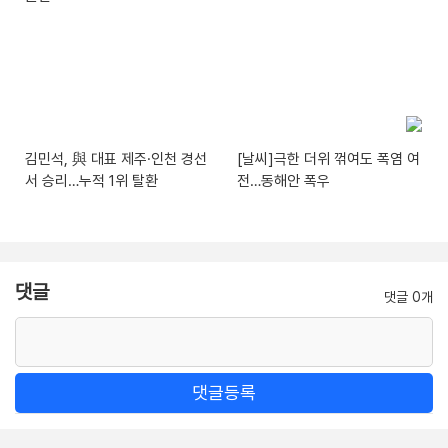
김민석, 與 대표 제주·인천 경선
[날씨]극한 더위 꺾여도 폭염 여
서 승리…누적 1위 탈환
전…동해안 폭우
댓글
댓글 0개
댓글등록