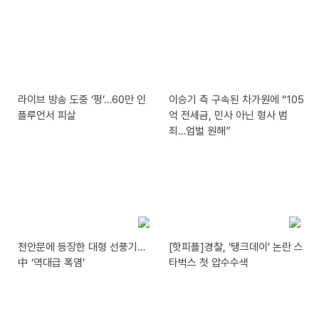
라이브 방송 도중 ‘펑’…60만 인
이승기 측 구속된 차가원에 “105
플루언서 피살
억 전세금, 민사 아닌 형사 범
죄…엄벌 원해”
천안문에 등장한 대형 선풍기…
[핫피플]경찰, ‘탱크데이’ 논란 스
中 ‘역대급 폭염’
타벅스 첫 압수수색