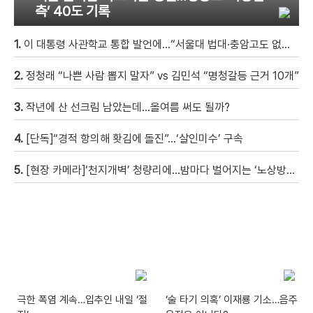
측’ 40도 기록
1.
이 대통령 사관학교 통합 발언에…“서울대 법대·충암고도 없애나”
2.
정청래 “나쁜 사람 뽑지 말자” vs 김민석 “명청갈등 근거 10개”
3.
작년에 산 선크림 남았는데…올여름 써도 될까?
4.
[단독]“경적 항의해 홧김에 돌진”…‘살인미수’ 구속
5.
[현장 카메라]‘천지개벽’ 청량리에…밤마다 벌어지는 ‘노상방뇨 전쟁’
극한 폭염 계속…입추인 내일 ‘절
‘술 타기 의혹’ 이재룡 기소…음주