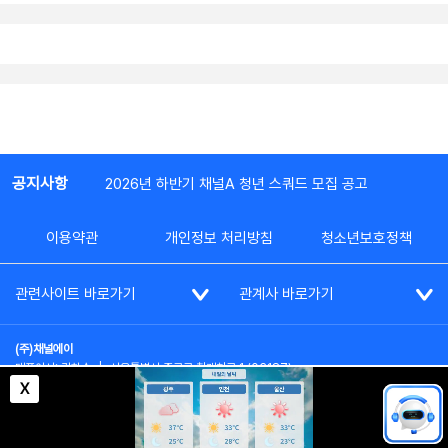
공지사항
2026년 하반기 채널A 청년 스쿼드 모집 공고
이용약관
개인정보 처리방침
청소년보호정책
관련사이트 바로가기
관계사 바로가기
(주)채널에이
대표이사: 김차수
|
서울특별시 종로구 청계천로 1 (03187)
부가통신사업신고: 022357호
|
사업자등록번호: 101-86-62787
X
대표전화: (02)2020-3114
|
시청자상담실: (02)2020-3100
통신판매업신고: 제2012-서울종로-0195호
COPYRIGHT(c) SINCE 2023,
CHANNEL A
ALL RIGHTS RESERVED.