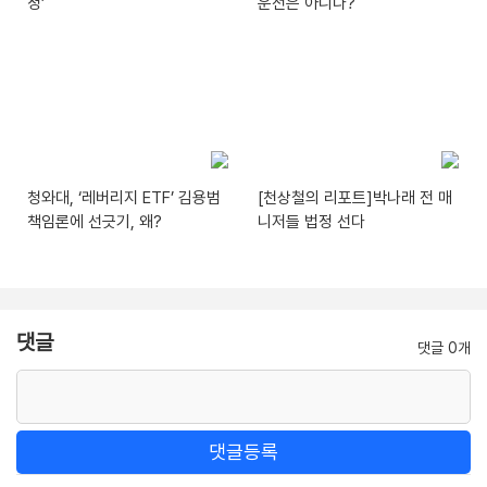
정’
운전은 아니다?
청와대, ‘레버리지 ETF’ 김용범
[천상철의 리포트]박나래 전 매
책임론에 선긋기, 왜?
니저들 법정 선다
댓글
댓글 0개
댓글등록