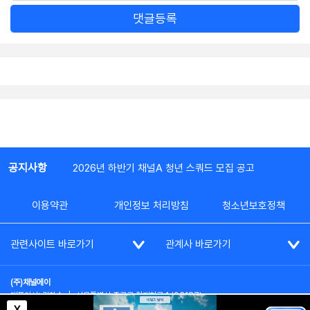
댓글등록
공지사항
2026년 하반기 채널A 청년 스쿼드 모집 공고
이용약관
개인정보 처리방침
청소년보호정책
관련사이트 바로가기
관계사 바로가기
(주)채널에이
대표이사: 김차수
|
서울특별시 종로구 청계천로 1 (03187)
부가통신사업신고: 022357호
|
사업자등록번호: 101-86-62787