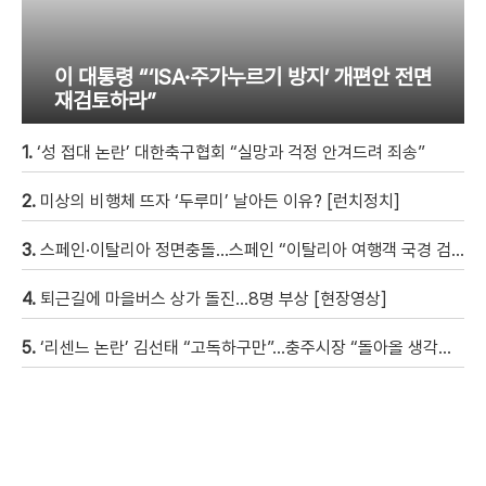
이 대통령 “‘ISA·주가누르기 방지’ 개편안 전면
재검토하라”
1.
‘성 접대 논란’ 대한축구협회 “실망과 걱정 안겨드려 죄송”
2.
미상의 비행체 뜨자 ‘두루미’ 날아든 이유? [런치정치]
3.
스페인·이탈리아 정면충돌…스페인 “이탈리아 여행객 국경 검문할 것”
4.
퇴근길에 마을버스 상가 돌진…8명 부상 [현장영상]
5.
‘리센느 논란’ 김선태 “고독하구만”…충주시장 “돌아올 생각은?”