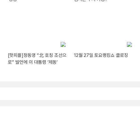
[핫피플]정동영 “北 호칭 조선으
12월 27일 토요랭킹쇼 클로징
로” 발언에 이 대통령 ‘제동’