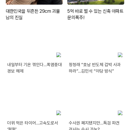
내일부터 기온 꺾인다…폭염중대
정청래 “호남 반도체 겁박 사과
경보 해제
하라”…김민석 “야당 방식”
더위 먹은 타이어…고속도로서
수사권 폐지됐지만…특검 파견
‘펑펑’
검사는 수사 가능?