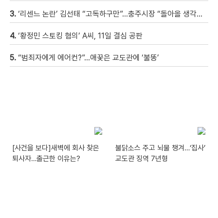
3.
‘리센느 논란’ 김선태 “고독하구만”…충주시장 “돌아올 생각은?”
4.
‘황정민 스토킹 혐의’ A씨, 11일 결심 공판
5.
“범죄자에게 에어컨?”…애꿎은 교도관에 ‘불똥’
[사건을 보다]새벽에 회사 찾은
불닭소스 주고 뇌물 챙겨…‘집사’
퇴사자…출근한 이유는?
교도관 징역 7년형