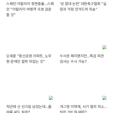
스페인·이탈리아 정면충돌…스페
‘성 접대 논란’ 대한축구협회 “실
인 “이탈리아 여행객 국경 검문
망과 걱정 안겨드려 죄송”
할 것”
오세훈 “용산공원 아파트, 노무
수사권 폐지됐지만…특검 파견
현·문재인 철학 뒤집는 것”
검사는 수사 가능?
작년에 산 선크림 남았는데…올
개그맨 이혁재, 사기 혐의 피소…
여름 써도 될까?
빌린 3억 원 때문?