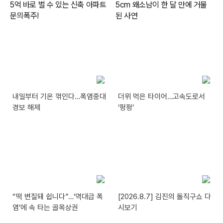
내일부터 기온 꺾인다…폭염중대
더위 먹은 타이어…고속도로서
경보 해제
‘펑펑’
“떡 변질돼 쉽니다”…‘역대급 폭
[2026.8.7] 김진의 돌직구쇼 다
염’에 속 타는 골목상권
시보기