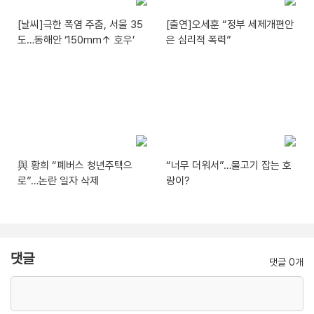
[날씨]극한 폭염 주춤, 서울 35
[출연]오세훈 “정부 세제개편안
도…동해안 ‘150mm↑ 호우’
은 심리적 폭력”
與 황희 “폐버스 청년주택으
“너무 더워서”…물고기 잡는 호
로”…논란 일자 삭제
랑이?
댓글
댓글 0개