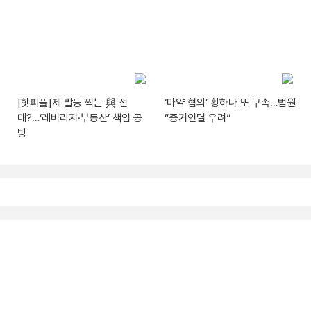
[핫피플]제 발등 찍는 與 전
‘마약 혐의’ 황하나 또 구속…법원
대?…‘레버리지·부동산’ 책임 공
“증거인멸 우려”
방