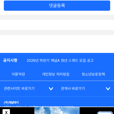
댓글등록
공지사항
2026년 하반기 채널A 청년 스쿼드 모집 공고
이용약관
개인정보 처리방침
청소년보호정책
관련사이트 바로가기
관계사 바로가기
(주)채널에이
대표이사: 김차수
|
서울특별시 종로구 청계천로 1 (03187)
부가통신사업신고: 022357호
|
사업자등록번호: 101-86-62787
X