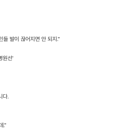
민들 발이 끊어지면 안 되지."
병원선'
니다.
."