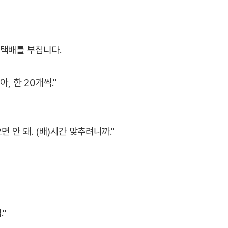
 택배를 부칩니다.
, 한 20개씩."
면 안 돼. (배)시간 맞추려니까."
"