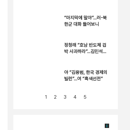
“마지막에 말야”…러-북
한군 대화 들어보니
정청래 “호남 반도체 겁
박 사과하라”…김민석
“야당 방식”
야 “김용범, 한국 경제의
빌런”…여 “흑색선전”
1
2
3
4
5