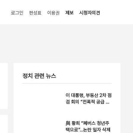
로그인
편성표
이용권
제보
시청자의견
정치 관련 뉴스
이 대통령, 부동산 2차 점
검 회의 “전폭적 공급 확
대 방안 검토”
與 황희 “폐버스 청년주
택으로”…논란 일자 삭제