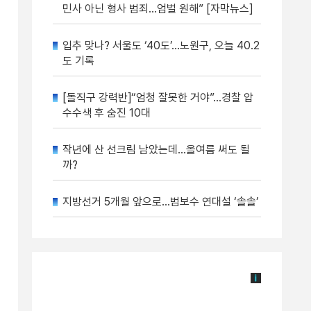
민사 아닌 형사 범죄…엄벌 원해” [자막뉴스]
입추 맞나? 서울도 ‘40도’…노원구, 오늘 40.2
도 기록
[돌직구 강력반]“엄청 잘못한 거야”…경찰 압
수수색 후 숨진 10대
작년에 산 선크림 남았는데…올여름 써도 될
까?
지방선거 5개월 앞으로…범보수 연대설 ‘솔솔’