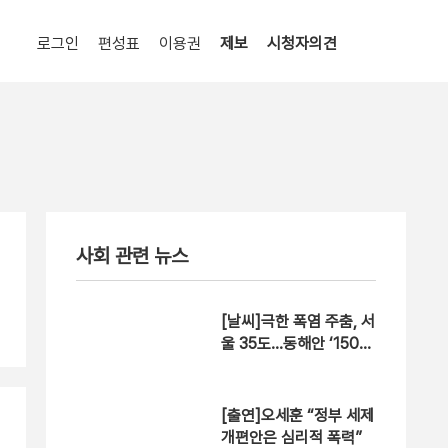
로그인
편성표
이용권
제보
시청자의견
사회 관련 뉴스
[날씨]극한 폭염 주춤, 서
울 35도…동해안 ‘150m
m↑ 호우’
[출연]오세훈 “정부 세제
개편안은 심리적 폭력”