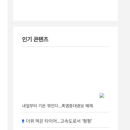
인기 콘텐츠
내일부터 기온 꺾인다…폭염중대경보 해제
더위 먹은 타이어…고속도로서 ‘펑펑’