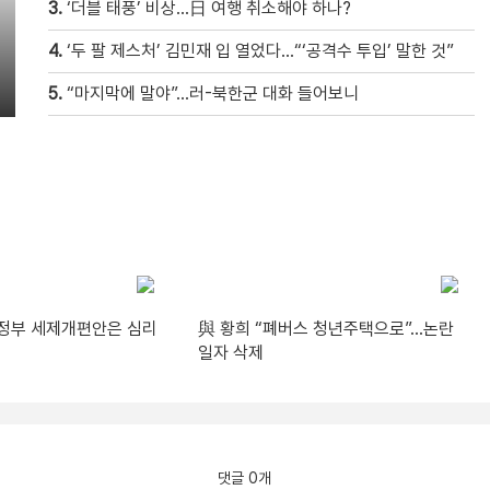
3.
‘더블 태풍’ 비상…日 여행 취소해야 하나?
4.
‘두 팔 제스처’ 김민재 입 열었다…“‘공격수 투입’ 말한 것”
5.
“마지막에 말야”…러-북한군 대화 들어보니
“정부 세제개편안은 심리
與 황희 “폐버스 청년주택으로”…논란
일자 삭제
댓글 0개