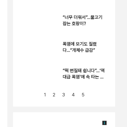
“너무 더워서”…물고기
잡는 호랑이?
폭염에 모기도 질렸
다…“개체수 급감”
“떡 변질돼 쉽니다”…‘역
대급 폭염’에 속 타는 골
목상권
1
2
3
4
5