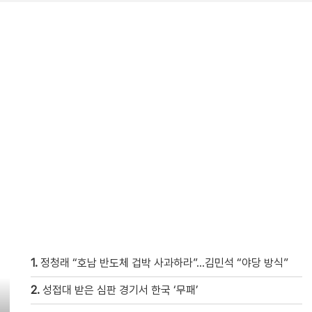
1.
정청래 “호남 반도체 겁박 사과하라”…김민석 “야당 방식”
2.
성접대 받은 심판 경기서 한국 ‘무패’