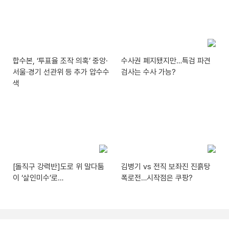
합수본, ‘투표율 조작 의혹’ 중앙·
수사권 폐지됐지만…특검 파견
서울·경기 선관위 등 추가 압수수
검사는 수사 가능?
색
[돌직구 강력반]도로 위 말다툼
김병기 vs 전직 보좌진 진흙탕
이 ‘살인미수’로…
폭로전…시작점은 쿠팡?