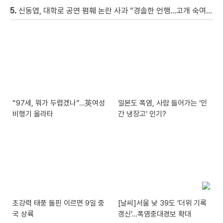
5.
신동엽, 대학로 공연 폄훼 논란 사과 “경솔한 언행…고개 숙여 사과”
“97세, 뭐가 두렵겠나”…英여성
일본도 폭염, 사람 들어가는 ‘인
비행기 올라타
간 냉장고’ 인기?
초강력 태풍 돌핀 이르면 9일 중
[날씨]서울 낮 39도 ‘더위 기록
국 상륙
갱신’…폭염중대경보 확대