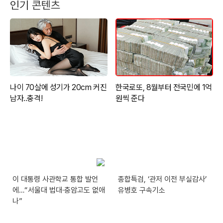
인기 콘텐츠
이 대통령 사관학교 통합 발언
종합특검, ‘관저 이전 부실감사’
에…“서울대 법대·충암고도 없애
유병호 구속기소
나”