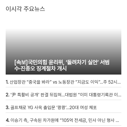
이시각 주요뉴스
[속보]국민의힘 윤리위, ‘돌려차기 실언’ 서범
수·진종오 징계절차 개시
1.
산업장관 “중국을 봐라” vs 노동장관 “지금도 이익”…주 52시간 이견
2.
‘尹 특활비 공개’ 판결 뒤집혀…대법원 “이미 대통령기록관 이관”
3.
골프채로 YG 사옥 출입문 ‘쾅쾅’…20대 여성 체포
4.
이승기 측, 구속된 차가원에 “105억 전세금, 민사 아닌 형사 범죄…엄벌 원해” [자막뉴스]