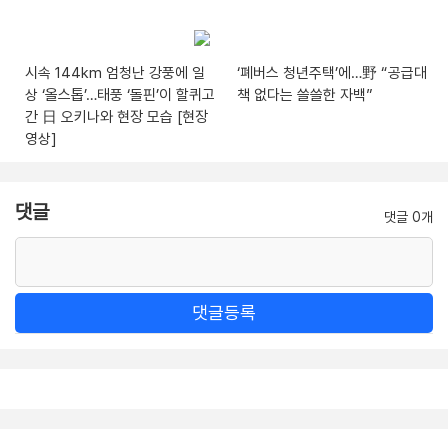
시속 144km 엄청난 강풍에 일
‘폐버스 청년주택’에…野 “공급대
상 ‘올스톱’…태풍 ‘돌핀’이 할퀴고
책 없다는 쓸쓸한 자백”
간 日 오키나와 현장 모습 [현장
영상]
댓글
댓글 0개
댓글등록