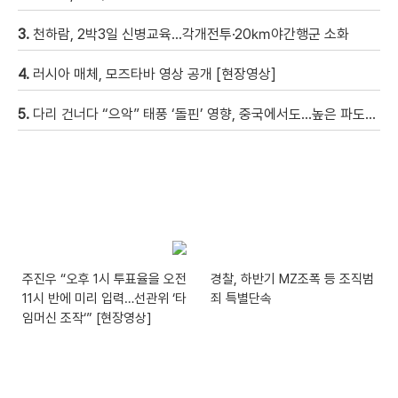
3.
천하람, 2박3일 신병교육…각개전투·20㎞야간행군 소화
4.
러시아 매체, 모즈타바 영상 공개 [현장영상]
5.
다리 건너다 “으악” 태풍 ‘돌핀’ 영향, 중국에서도…높은 파도에 휩쓸려 9세 아이 실종 [현장영상]
주진우 “오후 1시 투표율을 오전
경찰, 하반기 MZ조폭 등 조직범
11시 반에 미리 입력…선관위 ‘타
죄 특별단속
임머신 조작‘” [현장영상]