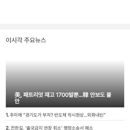
이시각 주요뉴스
美, 패트리엇 재고 1700발뿐…韓 안보도 불
안
1.
추미애 “경기도가 부자? 반도체 착시현상…외화내빈”
2.
전한길, ‘출국금지 연장 취소’ 행정소송서 패소