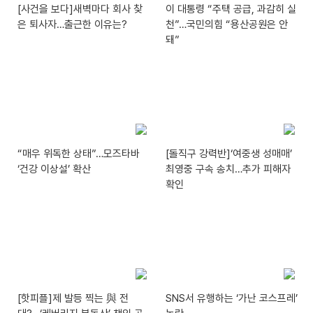
[사건을 보다]새벽마다 회사 찾
이 대통령 “주택 공급, 과감히 실
은 퇴사자…출근한 이유는?
천”…국민의힘 “용산공원은 안
돼”
“매우 위독한 상태”…모즈타바
[돌직구 강력반]‘여중생 성매매’
‘건강 이상설’ 확산
최영중 구속 송치…추가 피해자
확인
[핫피플]제 발등 찍는 與 전
SNS서 유행하는 ‘가난 코스프레’