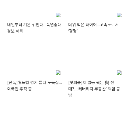
내일부터 기온 꺾인다…폭염중대
더위 먹은 타이어…고속도로서
경보 해제
‘펑펑’
[단독]월드컵 경기 틈타 도둑질…
[핫피플]제 발등 찍는 與 전
외국인 추적 중
대?…‘레버리지·부동산’ 책임 공
방