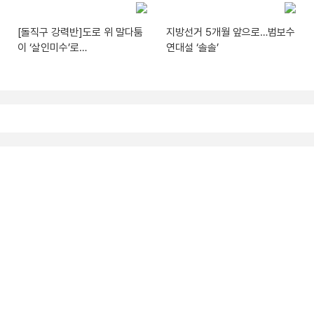
[돌직구 강력반]도로 위 말다툼
지방선거 5개월 앞으로…범보수
이 ‘살인미수’로…
연대설 ‘솔솔’