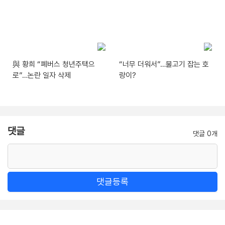
與 황희 “폐버스 청년주택으
“너무 더워서”…물고기 잡는 호
로”…논란 일자 삭제
랑이?
댓글
댓글 0개
댓글등록