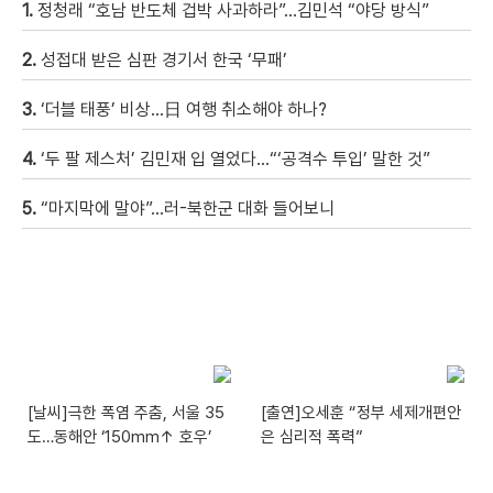
1.
정청래 “호남 반도체 겁박 사과하라”…김민석 “야당 방식”
2.
성접대 받은 심판 경기서 한국 ‘무패’
3.
‘더블 태풍’ 비상…日 여행 취소해야 하나?
4.
‘두 팔 제스처’ 김민재 입 열었다…“‘공격수 투입’ 말한 것”
5.
“마지막에 말야”…러-북한군 대화 들어보니
[날씨]극한 폭염 주춤, 서울 35
[출연]오세훈 “정부 세제개편안
도…동해안 ‘150mm↑ 호우’
은 심리적 폭력”