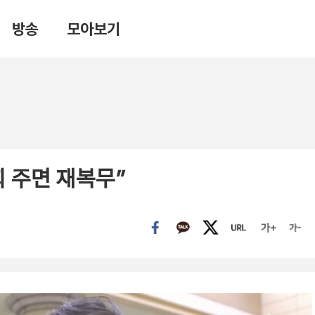
방송
모아보기
회 주면 재복무”