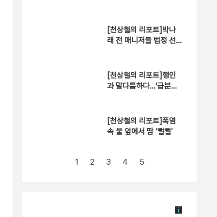
[천상철의 리포트]박나
래 전 매니저들 법정 선
다
[천상철의 리포트]행인
과 말다툼하다…‘급분노’
승용차 돌진
[천상철의 리포트]폭염
속 불 앞에서 땀 ‘뻘뻘’
1
2
3
4
5