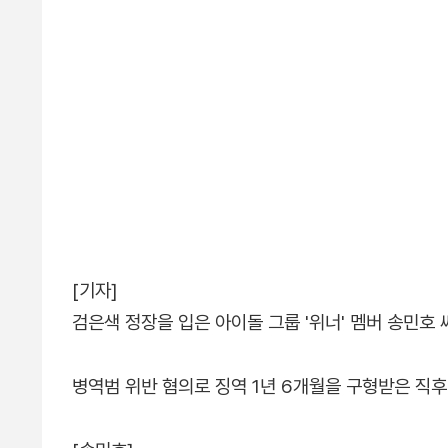
[기자]
검은색 정장을 입은 아이돌 그룹 '위너' 멤버 송민호 
병역범 위반 혐의로 징역 1년 6개월을 구형받은 직후