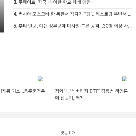
3.
쿠웨이트, 자국 내 이란 학교 폐쇄 명령
4.
러시아 모스크바 한 복판서 갑자기 “펑”…레스토랑 주변서 사제 폭탄 폭발해 20여 명 사상 [현장영상]
5.
후티 반군, 예맨 정부군에 미사일·드론 공격…30명 이상 사망
’ 이재룡 기소…음주운전은
청와대, ‘레버리지 ETF’ 김용범 책임론
에 선긋기, 왜?
댓글 0개