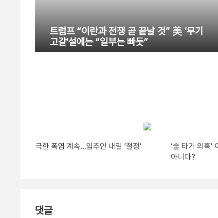
트럼프 “이란과 전쟁 곧 끝날 것” 美 ‘무기
고갈’설에는 “일부는 빠듯”
극한 폭염 계속…입추인 내일 ‘절정’
‘술 타기 의혹
아니다?
댓글