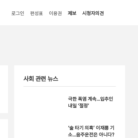
로그인
편성표
이용권
제보
시청자의견
사회 관련 뉴스
극한 폭염 계속…입추인
내일 ‘절정’
‘술 타기 의혹’ 이재룡 기
소…음주운전은 아니다?