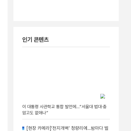
인기 콘텐츠
이 대통령 사관학교 통합 발언에…“서울대 법대·충
암고도 없애나”
[현장 카메라]‘천지개벽’ 청량리에…밤마다 벌