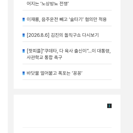
어지는 ‘노상방뇨 전쟁’
이재룡, 음주운전 빼고 ‘술타기’ 혐의만 적용
[2026.8.6] 김진의 돌직구쇼 다시보기
[핫피플]“쿠데타, 다 육사 출신이”…이 대통령,
사관학교 통합 촉구
바닷물 얼어붙고 폭포는 ‘꽁꽁’