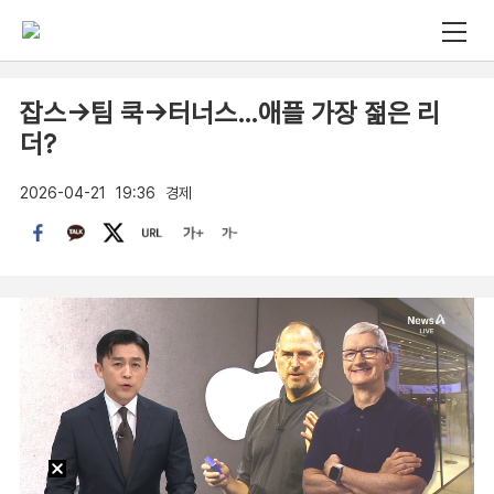
잡스→팀 쿡→터너스…애플 가장 젊은 리
더?
2026-04-21
19:36
경제