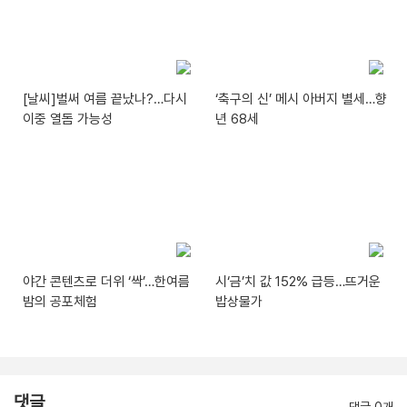
[날씨]벌써 여름 끝났나?…다시
‘축구의 신’ 메시 아버지 별세…향
이중 열돔 가능성
년 68세
야간 콘텐츠로 더위 ‘싹’…한여름
시‘금’치 값 152% 급등…뜨거운
밤의 공포체험
밥상물가
댓글
댓글 0개