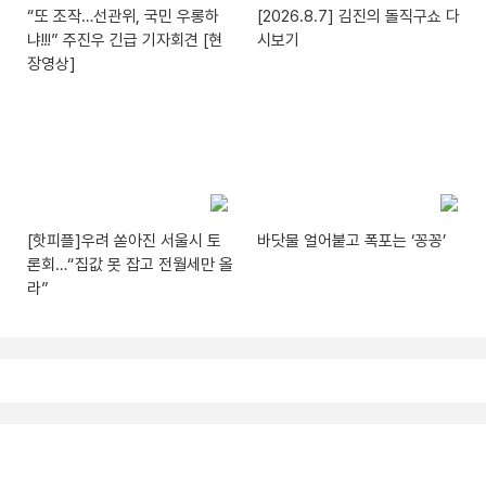
“또 조작…선관위, 국민 우롱하
[2026.8.7] 김진의 돌직구쇼 다
냐!!!” 주진우 긴급 기자회견 [현
시보기
장영상]
[핫피플]우려 쏟아진 서울시 토
바닷물 얼어붙고 폭포는 ‘꽁꽁’
론회…“집값 못 잡고 전월세만 올
라”