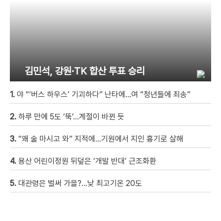
김민석, 강원·TK 합산 투표 승리
1.
야 “‘버스 하우스’ 기괴하다” 난타에…여 “청년들에 죄송”
2.
하루 만에 5도 ‘뚝’…계절이 바뀐 듯
3.
“왜 술 마시고 와” 지적에…기원에서 지인 흉기로 살해
4.
용산 어린이정원 뒤덮은 ‘개발 반대’ 근조화환
5.
대관령은 벌써 가을?…낮 최고기온 20도