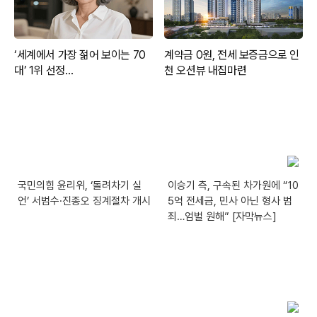
국민의힘 윤리위, ‘돌려차기 실
이승기 측, 구속된 차가원에 “10
언’ 서범수·진종오 징계절차 개시
5억 전세금, 민사 아닌 형사 범
죄…엄벌 원해” [자막뉴스]