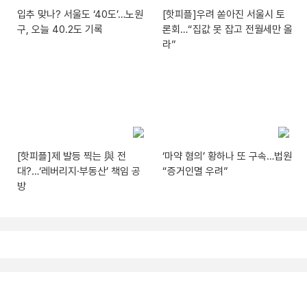
입추 맞나? 서울도 ‘40도’…노원
[핫피플]우려 쏟아진 서울시 토
구, 오늘 40.2도 기록
론회…“집값 못 잡고 전월세만 올
라”
[핫피플]제 발등 찍는 與 전
‘마약 혐의’ 황하나 또 구속…법원
대?…‘레버리지·부동산’ 책임 공
“증거인멸 우려”
방