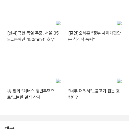
[날씨]극한 폭염 주춤, 서울 35
[출연]오세훈 “정부 세제개편안
도…동해안 ‘150mm↑ 호우’
은 심리적 폭력”
與 황희 “폐버스 청년주택으
“너무 더워서”…물고기 잡는 호
로”…논란 일자 삭제
랑이?