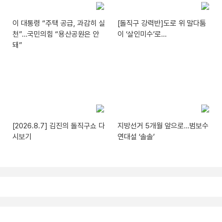
이 대통령 “주택 공급, 과감히 실
[돌직구 강력반]도로 위 말다툼
천”…국민의힘 “용산공원은 안
이 ‘살인미수’로…
돼”
[2026.8.7] 김진의 돌직구쇼 다
지방선거 5개월 앞으로…범보수
시보기
연대설 ‘솔솔’