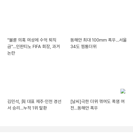
"불륜 의혹 여성에 수억 퇴직
동해안 최대 100mm 폭우…서울
금"…인판티노 FIFA 회장, 과거
34도 찜통더위
논란
김민석, 與 대표 제주·인천 경선
[날씨]극한 더위 꺾여도 폭염 여
서 승리…누적 1위 탈환
전…동해안 폭우