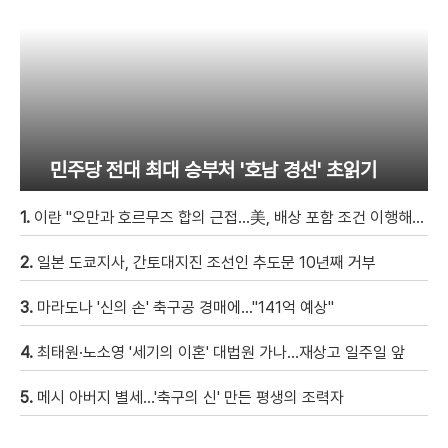
민주당 전대 최대 승부처 '호남 경선' 초읽기
1.
이란 "오만과 호르무즈 합의 근접…美, 배상 포함 조건 이행해야"
2.
일본 도쿄지사, 간토대지진 조선인 추도문 10년째 거부
3.
마라도나 '신의 손' 축구공 경매에…"141억 예상"
4.
최태원·노소영 '세기의 이혼' 대법원 가나…재상고 일주일 앞
5.
메시 아버지 별세…'축구의 신' 만든 평생의 조력자