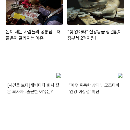
[사건을 보다]새벽마다 회사 찾
“매우 위독한 상태”…모즈타바
은 퇴사자…출근한 이유는?
‘건강 이상설’ 확산