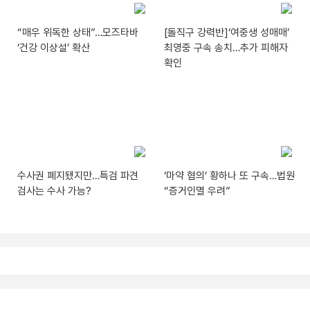
“매우 위독한 상태”…모즈타바
[돌직구 강력반]‘여중생 성매매’
‘건강 이상설’ 확산
최영중 구속 송치…추가 피해자
확인
수사권 폐지됐지만…특검 파견
‘마약 혐의’ 황하나 또 구속…법원
검사는 수사 가능?
“증거인멸 우려”