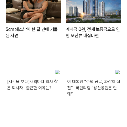
[사건을 보다]새벽마다 회사 찾
이 대통령 “주택 공급, 과감히 실
은 퇴사자…출근한 이유는?
천”…국민의힘 “용산공원은 안
돼”