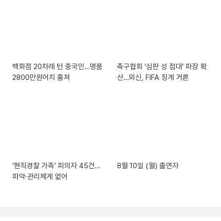
백화점 20차례 턴 중국인…명품
축구협회 ‘심판 성 접대’ 파장 확
2800만원어치 훔쳐
산…외신, FIFA 징계 거론
‘현직경찰 가족’ 피의자 45건…
8월 10일 (월) 출연자
파악·관리체계 없어