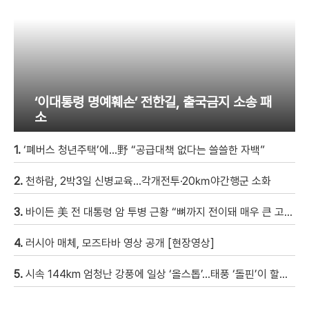
‘이대통령 명예훼손’ 전한길, 출국금지 소송 패
소
1.
‘폐버스 청년주택’에…野 “공급대책 없다는 쓸쓸한 자백”
2.
천하람, 2박3일 신병교육…각개전투·20㎞야간행군 소화
3.
바이든 美 전 대통령 암 투병 근황 “뼈까지 전이돼 매우 큰 고통”
4.
러시아 매체, 모즈타바 영상 공개 [현장영상]
5.
시속 144km 엄청난 강풍에 일상 ‘올스톱’…태풍 ‘돌핀’이 할퀴고 간 日 오키나와 현장 모습 [현장영상]