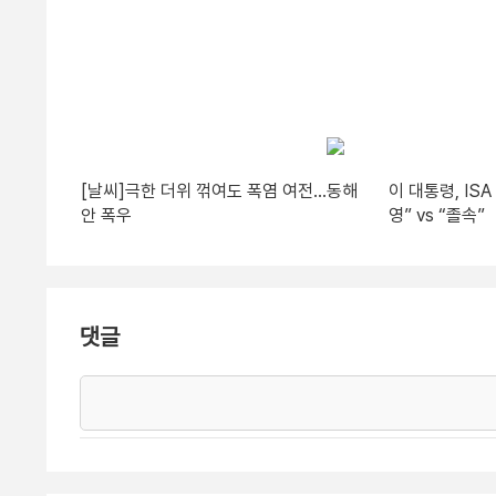
[날씨]극한 더위 꺾여도 폭염 여전…동해
이 대통령, IS
안 폭우
영” vs “졸속”
댓글