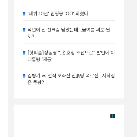
‘데뷔 10년’ 임영웅 ‘OO’ 외쳤다
작년에 산 선크림 남았는데…올여름 써도 될
까?
[핫피플]정동영 “北 호칭 조선으로” 발언에 이
대통령 ‘제동’
김병기 vs 전직 보좌진 진흙탕 폭로전…시작점
은 쿠팡?