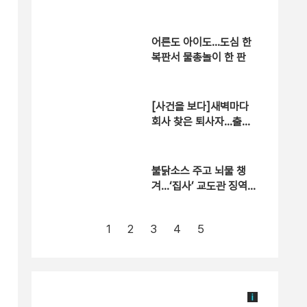
적절 행위 없어”
어른도 아이도…도심 한
복판서 물총놀이 한 판
[사건을 보다]새벽마다
회사 찾은 퇴사자…출근
한 이유는?
불닭소스 주고 뇌물 챙
겨…‘집사’ 교도관 징역 7
년형
1
2
3
4
5