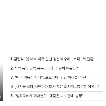
1.
김민석, 與 대표 제주·인천 경선서 승리…누적 1위 탈환
2.
서쪽 폭염·동쪽 폭우…극과 극 날씨 이유는?
3.
“매우 위독한 상태”…모즈타바 ‘건강 이상설’ 확산
4.
[사건을 보다]새벽마다 회사 찾은 퇴사자…출근한 이유는?
5.
“범죄자에게 에어컨?”…애꿎은 교도관에 ‘불똥’