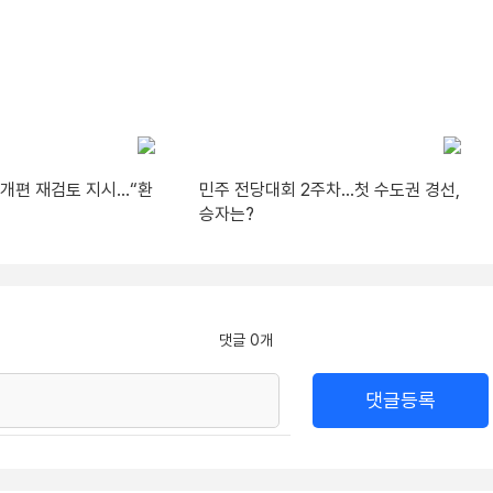
A 개편 재검토 지시…“환
민주 전당대회 2주차…첫 수도권 경선,
승자는?
댓글 0개
댓글등록