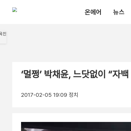
온에어
뉴스
‘멀쩡’ 박채윤, 느닷없이 “자백
2017-02-05 19:09
정치