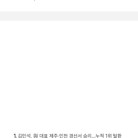
1.
김민석, 與 대표 제주·인천 경선서 승리…누적 1위 탈환