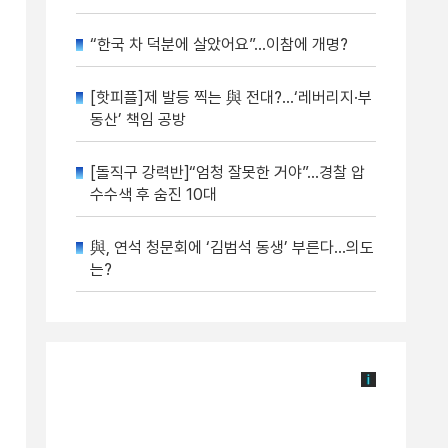
“한국 차 덕분에 살았어요”…이참에 개명?
[핫피플]제 발등 찍는 與 전대?…‘레버리지·부
동산’ 책임 공방
[돌직구 강력반]“엄청 잘못한 거야”…경찰 압
수수색 후 숨진 10대
與, 연석 청문회에 ‘김범석 동생’ 부른다…의도
는?