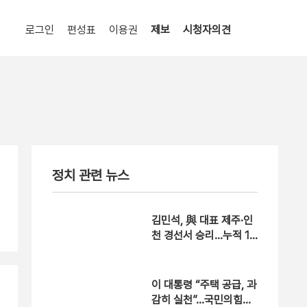
로그인
편성표
이용권
제보
시청자의견
정치 관련 뉴스
김민석, 與 대표 제주·인
천 경선서 승리…누적 1
위 탈환
이 대통령 “주택 공급, 과
감히 실천”…국민의힘