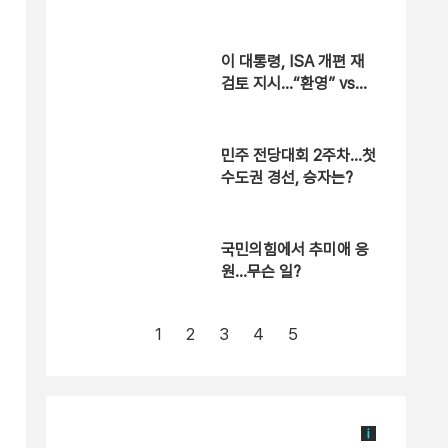
“용산공원은 안 돼”
이 대통령, ISA 개편 재
검토 지시…“환영” vs
“졸속”
민주 전당대회 2주차…첫
수도권 경선, 승자는?
국민의힘에서 추미애 응
원…무슨 일?
1
2
3
4
5