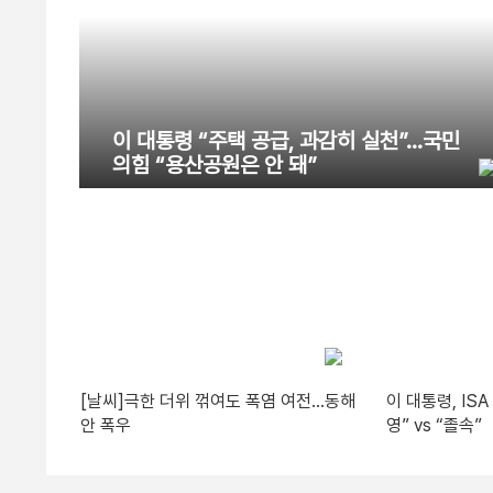
이 대통령 “주택 공급, 과감히 실천”…국민
의힘 “용산공원은 안 돼”
[날씨]극한 더위 꺾여도 폭염 여전…동해
이 대통령, IS
안 폭우
영” vs “졸속”