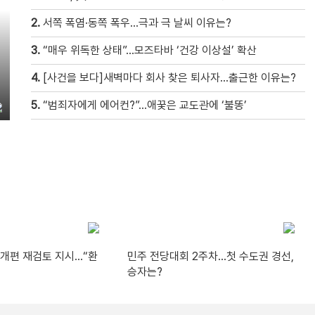
2.
서쪽 폭염·동쪽 폭우…극과 극 날씨 이유는?
3.
“매우 위독한 상태”…모즈타바 ‘건강 이상설’ 확산
4.
[사건을 보다]새벽마다 회사 찾은 퇴사자…출근한 이유는?
5.
“범죄자에게 에어컨?”…애꿎은 교도관에 ‘불똥’
A 개편 재검토 지시…“환
민주 전당대회 2주차…첫 수도권 경선,
승자는?