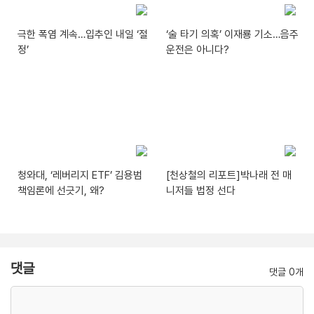
극한 폭염 계속…입추인 내일 ‘절
‘술 타기 의혹’ 이재룡 기소…음주
정’
운전은 아니다?
청와대, ‘레버리지 ETF’ 김용범
[천상철의 리포트]박나래 전 매
책임론에 선긋기, 왜?
니저들 법정 선다
댓글
댓글 0개