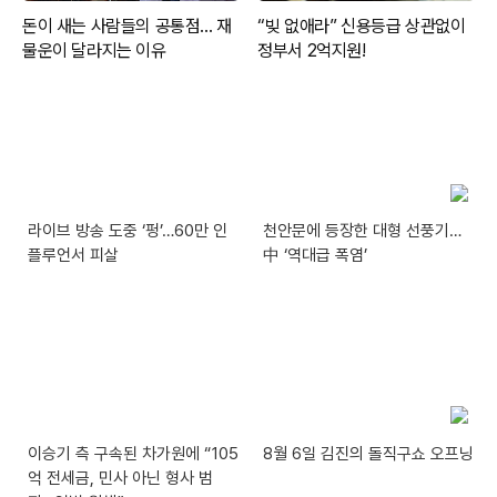
라이브 방송 도중 ‘펑’…60만 인
천안문에 등장한 대형 선풍기…
플루언서 피살
中 ‘역대급 폭염’
이승기 측 구속된 차가원에 “105
8월 6일 김진의 돌직구쇼 오프닝
억 전세금, 민사 아닌 형사 범