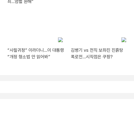
죄…엄벌 원해”
“사필귀정” 이라더니…이 대통령
김병기 vs 전직 보좌진 진흙탕
“개정 형소법 안 읽어봐”
폭로전…시작점은 쿠팡?