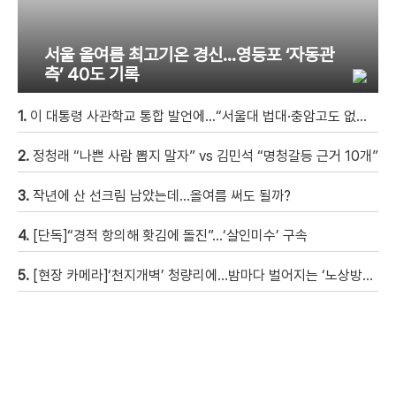
서울 올여름 최고기온 경신…영등포 ‘자동관
측’ 40도 기록
1.
이 대통령 사관학교 통합 발언에…“서울대 법대·충암고도 없애나”
2.
정청래 “나쁜 사람 뽑지 말자” vs 김민석 “명청갈등 근거 10개”
3.
작년에 산 선크림 남았는데…올여름 써도 될까?
4.
[단독]“경적 항의해 홧김에 돌진”…‘살인미수’ 구속
5.
[현장 카메라]‘천지개벽’ 청량리에…밤마다 벌어지는 ‘노상방뇨 전쟁’