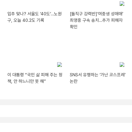
입추 맞나? 서울도 ‘40도’…노원
[돌직구 강력반]‘여중생 성매매’
구, 오늘 40.2도 기록
최영중 구속 송치…추가 피해자
확인
이 대통령 “국민 삶 피해 주는 정
SNS서 유행하는 ‘가난 코스프레’
책, 안 하느니만 못 해”
논란