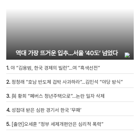
역대 가장 뜨거운 입추…서울 ‘40도’ 넘었다
1.
야 “김용범, 한국 경제의 빌런”…여 “흑색선전”
2.
정청래 “호남 반도체 겁박 사과하라”…김민석 “야당 방식”
3.
與 황희 “폐버스 청년주택으로”…논란 일자 삭제
4.
성접대 받은 심판 경기서 한국 ‘무패’
5.
[출연]오세훈 “정부 세제개편안은 심리적 폭력”