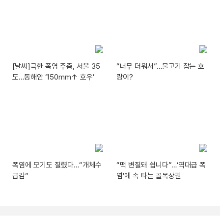
[날씨]극한 폭염 주춤, 서울 35
“너무 더워서”…물고기 잡는 호
도…동해안 ‘150mm↑ 호우’
랑이?
폭염에 모기도 질렸다…“개체수
“떡 변질돼 쉽니다”…‘역대급 폭
급감”
염’에 속 타는 골목상권