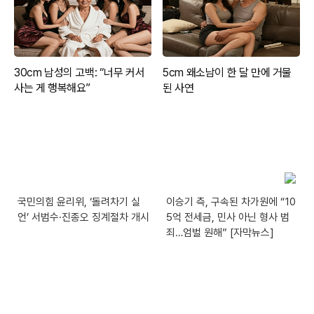
국민의힘 윤리위, ‘돌려차기 실
이승기 측, 구속된 차가원에 “10
언’ 서범수·진종오 징계절차 개시
5억 전세금, 민사 아닌 형사 범
죄…엄벌 원해” [자막뉴스]