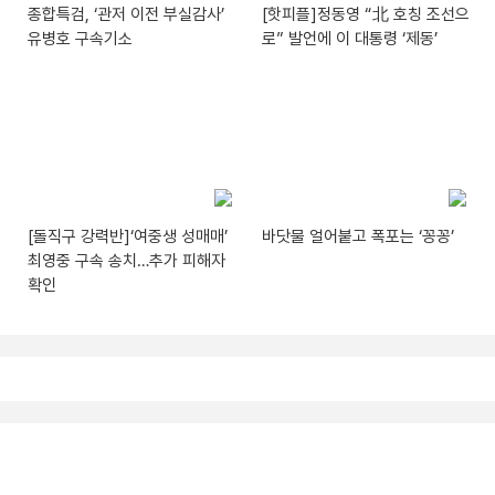
종합특검, ‘관저 이전 부실감사’
[핫피플]정동영 “北 호칭 조선으
유병호 구속기소
로” 발언에 이 대통령 ‘제동’
[돌직구 강력반]‘여중생 성매매’
바닷물 얼어붙고 폭포는 ‘꽁꽁’
최영중 구속 송치…추가 피해자
확인