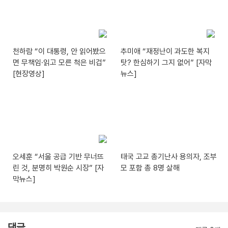
천하람 “이 대통령, 안 읽어봤으
추미애 “재정난이 과도한 복지
면 무책임·읽고 모른 척은 비겁”
탓? 한심하기 그지 없어” [자막
[현장영상]
뉴스]
오세훈 “서울 공급 기반 무너뜨
태국 고교 총기난사 용의자, 조부
린 것, 분명히 박원순 시장” [자
모 포함 총 8명 살해
막뉴스]
댓글