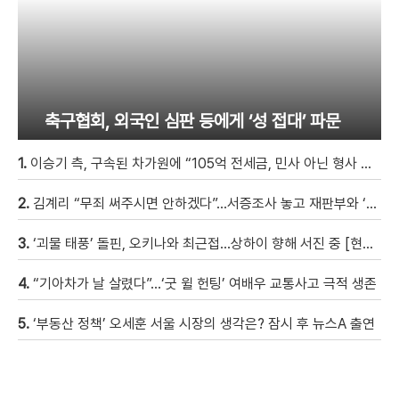
축구협회, 외국인 심판 등에게 ‘성 접대’ 파문
1.
이승기 측, 구속된 차가원에 “105억 전세금, 민사 아닌 형사 범죄…엄벌 원해” [자막뉴스]
2.
김계리 “무죄 써주시면 안하겠다”…서증조사 놓고 재판부와 ‘신경전’ [현장영상]
3.
‘괴물 태풍’ 돌핀, 오키나와 최근접…상하이 향해 서진 중 [현장영상]
4.
“기아차가 날 살렸다”…‘굿 윌 헌팅’ 여배우 교통사고 극적 생존
5.
‘부동산 정책’ 오세훈 서울 시장의 생각은? 잠시 후 뉴스A 출연