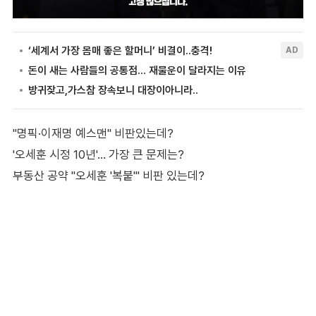
"명픽·이재명 예스맨" 비판있는데?
'오세훈 시정 10년'… 가장 큰 문제는?
부동산 공약 "오세훈 '복붙'" 비판 있는데?