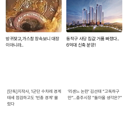
[단독]지작사, 1군단 수차례 경계
‘리센느 논란’ 김선태 “고독하구
태세 점검하고도 ‘빈총 경계’ 몰
만”…충주시장 “돌아올 생각은?”
랐다