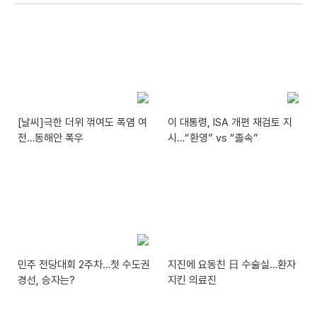
[날씨]극한 더위 꺾여도 폭염 여
이 대통령, ISA 개편 재검토 지
전…동해안 폭우
시…“환영” vs “졸속”
민주 전당대회 2주차…첫 수도권
지진에 요동친 日 수술실…환자
경선, 승자는?
지킨 의료진