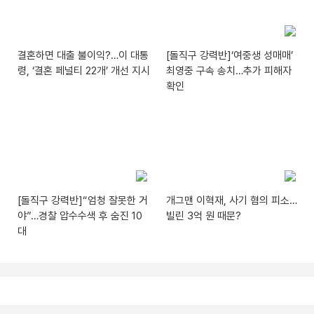
결혼하면 대출 불이익?…이 대통
[돌직구 강력반]‘여중생 성매매’
령, ‘결혼 페널티 22개’ 개선 지시
최영중 구속 송치…추가 피해자
확인
[돌직구 강력반]“엄청 잘못한 거
개그맨 이혁재, 사기 혐의 피소…
야”…경찰 압수수색 후 숨진 10
빌린 3억 원 때문?
대