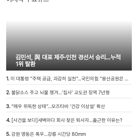
김민석, 與 대표 제주·인천 경선서 승리…누적
1위 탈환
1.
이 대통령 “주택 공급, 과감히 실천”…국민의힘 “용산공원은 안 돼”
2.
불닭소스 주고 뇌물 챙겨…‘집사’ 교도관 징역 7년형
3.
“매우 위독한 상태”…모즈타바 ‘건강 이상설’ 확산
4.
[사건을 보다]새벽마다 회사 찾은 퇴사자…출근한 이유는?
5.
강원 영동은 폭우…강릉 시간당 80mm