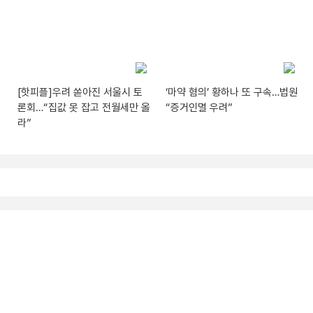
[핫피플]우려 쏟아진 서울시 토
‘마약 혐의’ 황하나 또 구속…법원
론회…“집값 못 잡고 전월세만 올
“증거인멸 우려”
라”