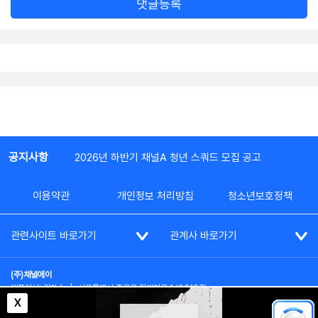
댓글등록
공지사항
2026년 하반기 채널A 청년 스쿼드 모집 공고
이용약관
개인정보 처리방침
청소년보호정책
관련사이트 바로가기
관계사 바로가기
(주)채널에이
대표이사: 김차수
|
서울특별시 종로구 청계천로 1 (03187)
부가통신사업신고: 022357호
|
사업자등록번호: 101-86-62787
X
대표전화: (02)2020-3114
|
시청자상담실: (02)2020-3100