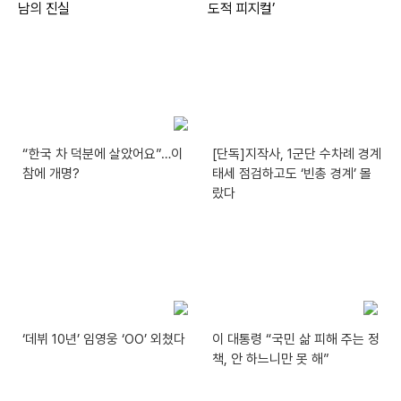
“한국 차 덕분에 살았어요”…이
[단독]지작사, 1군단 수차례 경계
참에 개명?
태세 점검하고도 ‘빈총 경계’ 몰
랐다
‘데뷔 10년’ 임영웅 ‘OO’ 외쳤다
이 대통령 “국민 삶 피해 주는 정
책, 안 하느니만 못 해”