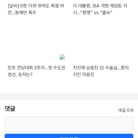
[날씨]극한 더위 꺾여도 폭염 여
이 대통령, ISA 개편 재검토 지
전…동해안 폭우
시…“환영” vs “졸속”
민주 전당대회 2주차…첫 수도권
지진에 요동친 日 수술실…환자
경선, 승자는?
지킨 의료진
댓글
댓글 0개