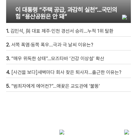
이 대통령 “주택 공급, 과감히 실천”…국민의
힘 “용산공원은 안 돼”
1.
김민석, 與 대표 제주·인천 경선서 승리…누적 1위 탈환
2.
서쪽 폭염·동쪽 폭우…극과 극 날씨 이유는?
3.
“매우 위독한 상태”…모즈타바 ‘건강 이상설’ 확산
4.
[사건을 보다]새벽마다 회사 찾은 퇴사자…출근한 이유는?
5.
“범죄자에게 에어컨?”…애꿎은 교도관에 ‘불똥’