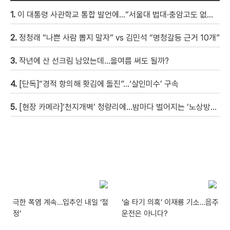
1.
이 대통령 사관학교 통합 발언에…“서울대 법대·충암고도 없애나”
2.
정청래 “나쁜 사람 뽑지 말자” vs 김민석 “명청갈등 근거 10개”
3.
작년에 산 선크림 남았는데…올여름 써도 될까?
4.
[단독]“경적 항의해 홧김에 돌진”…‘살인미수’ 구속
5.
[현장 카메라]‘천지개벽’ 청량리에…밤마다 벌어지는 ‘노상방뇨 전쟁’
극한 폭염 계속…입추인 내일 ‘절
‘술 타기 의혹’ 이재룡 기소…음주
정’
운전은 아니다?