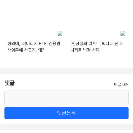
청와대, ‘레버리지 ETF’ 김용범
[천상철의 리포트]박나래 전 매
책임론에 선긋기, 왜?
니저들 법정 선다
댓글
댓글 0개
댓글등록