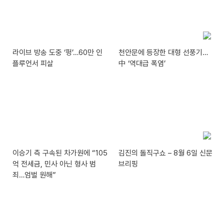
라이브 방송 도중 ‘펑’…60만 인
천안문에 등장한 대형 선풍기…
플루언서 피살
中 ‘역대급 폭염’
이승기 측 구속된 차가원에 “105
김진의 돌직구쇼 – 8월 6일 신문
억 전세금, 민사 아닌 형사 범
브리핑
죄…엄벌 원해”