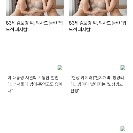
이 대통령 사관학교 통합 발언
[현장 카메라]‘천지개벽’ 청량리
에…“서울대 법대·충암고도 없애
에…밤마다 벌어지는 ‘노상방뇨
나”
전쟁’