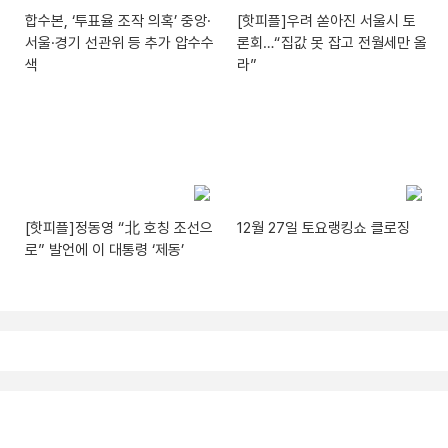
합수본, ‘투표율 조작 의혹’ 중앙·
[핫피플]우려 쏟아진 서울시 토
서울·경기 선관위 등 추가 압수수
론회…“집값 못 잡고 전월세만 올
색
라”
[핫피플]정동영 “北 호칭 조선으
12월 27일 토요랭킹쇼 클로징
로” 발언에 이 대통령 ‘제동’