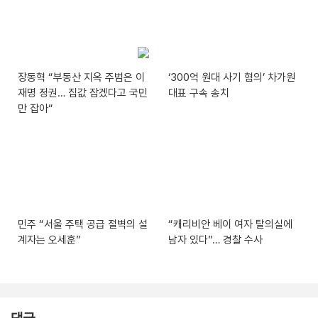
장동혁 “부동산 지옥 주범은 이
‘300억 원대 사기 혐의’ 차가원
재명 정권… 집값 잡겠다고 국민
대표 구속 송치
만 잡아“
민주 “서울 주택 공급 절벽의 설
“캐리비안 베이 여자 탈의실에
계자는 오세훈”
남자 있다”… 경찰 수사