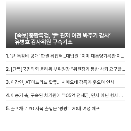
[속보]종합특검, ‘尹 관저 이전 봐주기 감사’
유병호 감사위원 구속기소
1.
‘尹 특활비 공개’ 판결 뒤집혀…대법원 “이미 대통령기록관 이관”
2.
[단독]국민의힘 윤리위 부위원장 “위원장과 동반 사퇴 요구할 것”
3.
이강인, AT마드리드 합류… 시메오네 감독과 웃으며 인사
4.
이승기 측, 구속된 차가원에 “105억 전세금, 민사 아닌 형사 범죄…엄벌 원해” [자막뉴스]
5.
골프채로 YG 사옥 출입문 ‘쾅쾅’…20대 여성 체포