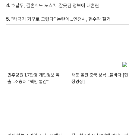
4.
호날두, 결혼식도 노쇼?…잘못된 정보에 대혼란
5.
“태극기 거꾸로 그렸다” 논란에…인천시, 현수막 철거
민주당원 1.7만명 개인정보 유
태풍 돌핀 중국 상륙…물바다 [현
출…조승래 “책임 통감”
장영상]