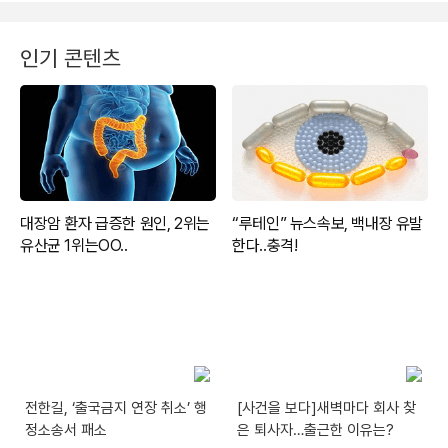
인기 콘텐츠
전한길, ‘출국금지 연장 취소’ 행
[사건을 보다]새벽마다 회사 찾
정소송서 패소
은 퇴사자…출근한 이유는?