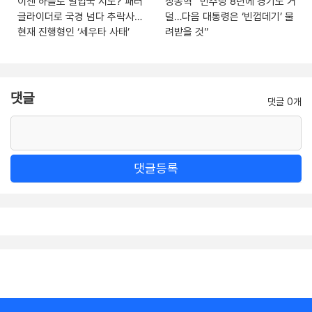
이젠 하늘로 밀입국 시도? 패러
장동혁 “민주당 8년에 경기도 거
글라이더로 국경 넘다 추락사…
덜…다음 대통령은 ‘빈껍데기’ 물
현재 진행형인 ‘세우타 사태’
려받을 것”
댓글
댓글 0개
댓글등록