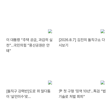
이 대통령 “주택 공급, 과감히 실
[2026.8.7] 김진의 돌직구쇼 다
천”…국민의힘 “용산공원은 안
시보기
돼”
[돌직구 강력반]도로 위 말다툼
尹 첫 구형 ‘징역 10년’…특검 “법
이 ‘살인미수’로…
기술로 처벌 회피”