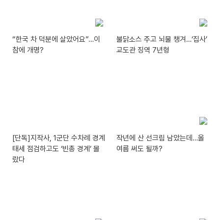
“한국 차 덕분에 살았어요”…이
불닭소스 주고 뇌물 챙겨…‘집사’
참에 개명?
교도관 징역 7년형
[단독]지작사, 1군단 수차례 경계
작년에 산 선크림 남았는데…올
태세 점검하고도 ‘빈총 경계’ 몰
여름 써도 될까?
랐다