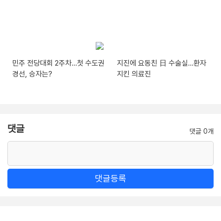
민주 전당대회 2주차…첫 수도권
지진에 요동친 日 수술실…환자
경선, 승자는?
지킨 의료진
댓글
댓글 0개
댓글등록