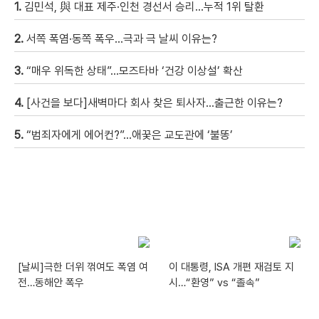
1.
김민석, 與 대표 제주·인천 경선서 승리…누적 1위 탈환
2.
서쪽 폭염·동쪽 폭우…극과 극 날씨 이유는?
3.
“매우 위독한 상태”…모즈타바 ‘건강 이상설’ 확산
4.
[사건을 보다]새벽마다 회사 찾은 퇴사자…출근한 이유는?
5.
“범죄자에게 에어컨?”…애꿎은 교도관에 ‘불똥’
[날씨]극한 더위 꺾여도 폭염 여
이 대통령, ISA 개편 재검토 지
전…동해안 폭우
시…“환영” vs “졸속”