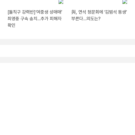
[돌직구 강력반]‘여중생 성매매’
與, 연석 청문회에 ‘김범석 동생’
최영중 구속 송치…추가 피해자
부른다…의도는?
확인