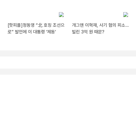
[핫피플]정동영 “北 호칭 조선으
개그맨 이혁재, 사기 혐의 피소…
로” 발언에 이 대통령 ‘제동’
빌린 3억 원 때문?