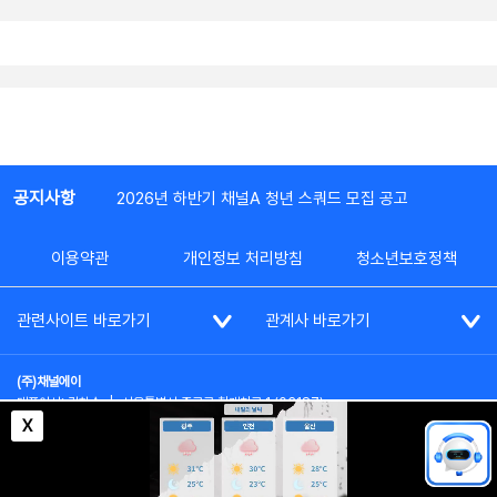
공지사항
2026년 하반기 채널A 청년 스쿼드 모집 공고
이용약관
개인정보 처리방침
청소년보호정책
관련사이트 바로가기
관계사 바로가기
(주)채널에이
대표이사: 김차수
|
서울특별시 종로구 청계천로 1 (03187)
부가통신사업신고: 022357호
|
사업자등록번호: 101-86-62787
X
대표전화: (02)2020-3114
|
시청자상담실: (02)2020-3100
통신판매업신고: 제2012-서울종로-0195호
COPYRIGHT(c) SINCE 2023,
CHANNEL A
ALL RIGHTS RESERVED.