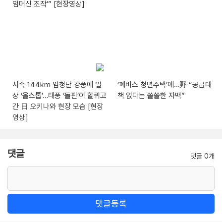
임머신 조작‘” [현장영상]
시속 144km 엄청난 강풍에 일
‘폐버스 청년주택’에…野 “공급대
상 ‘올스톱’…태풍 ‘돌핀’이 할퀴고
책 없다는 쓸쓸한 자백”
간 日 오키나와 현장 모습 [현장
영상]
댓글
댓글 0개
댓글등록