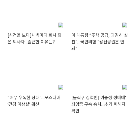
[사건을 보다]새벽마다 회사 찾
이 대통령 “주택 공급, 과감히 실
은 퇴사자…출근한 이유는?
천”…국민의힘 “용산공원은 안
돼”
“매우 위독한 상태”…모즈타바
[돌직구 강력반]‘여중생 성매매’
‘건강 이상설’ 확산
최영중 구속 송치…추가 피해자
확인