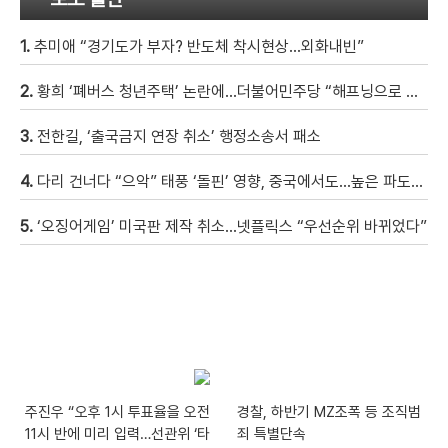
1.
추미애 “경기도가 부자? 반도체 착시현상…외화내빈”
2.
황희 ‘폐버스 청년주택’ 논란에…더불어민주당 “해프닝으로 봐줬으면 좋겠다”
3.
전한길, ‘출국금지 연장 취소’ 행정소송서 패소
4.
다리 건너다 “으악” 태풍 ‘돌핀’ 영향, 중국에서도…높은 파도에 휩쓸려 9세 아이 실종 [현장영상]
5.
‘오징어게임’ 미국판 제작 취소…넷플릭스 “우선순위 바뀌었다”
주진우 “오후 1시 투표율을 오전
경찰, 하반기 MZ조폭 등 조직범
11시 반에 미리 입력…선관위 ‘타
죄 특별단속