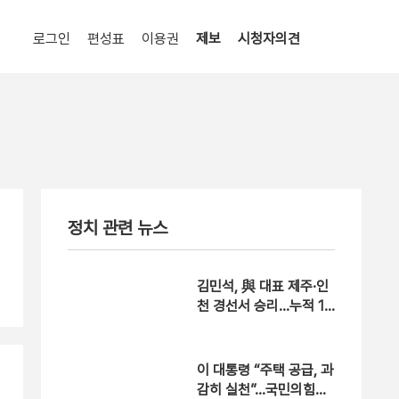
로그인
편성표
이용권
제보
시청자의견
정치 관련 뉴스
김민석, 與 대표 제주·인
천 경선서 승리…누적 1
위 탈환
이 대통령 “주택 공급, 과
감히 실천”…국민의힘