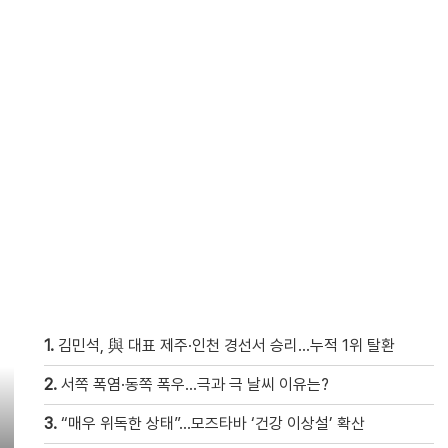
1.
김민석, 與 대표 제주·인천 경선서 승리…누적 1위 탈환
2.
서쪽 폭염·동쪽 폭우…극과 극 날씨 이유는?
3.
“매우 위독한 상태”…모즈타바 ‘건강 이상설’ 확산