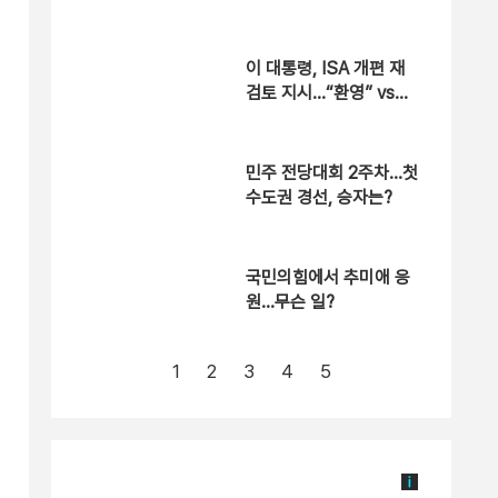
“용산공원은 안 돼”
이 대통령, ISA 개편 재
검토 지시…“환영” vs
“졸속”
민주 전당대회 2주차…첫
수도권 경선, 승자는?
국민의힘에서 추미애 응
원…무슨 일?
1
2
3
4
5