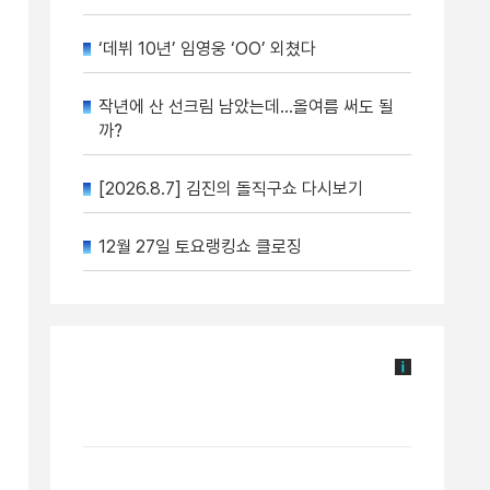
‘데뷔 10년’ 임영웅 ‘OO’ 외쳤다
작년에 산 선크림 남았는데…올여름 써도 될
까?
[2026.8.7] 김진의 돌직구쇼 다시보기
12월 27일 토요랭킹쇼 클로징