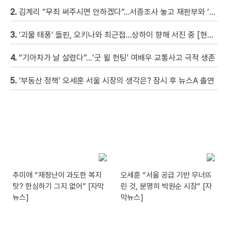
2.
김계리 “무죄 써주시면 안하겠다”…서증조사 놓고 재판부와 ‘신경전’ [현장영상]
3.
‘괴물 태풍’ 돌핀, 오키나와 최근접…상하이 향해 서진 중 [현장영상]
4.
“기아차가 날 살렸다”…‘굿 윌 헌팅’ 여배우 교통사고 극적 생존
5.
‘부동산 정책’ 오세훈 서울 시장의 생각은? 잠시 후 뉴스A 출연
추미애 “재정난이 과도한 복지
오세훈 “서울 공급 기반 무너뜨
탓? 한심하기 그지 없어” [자막
린 것, 분명히 박원순 시장” [자
뉴스]
막뉴스]