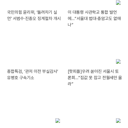
국민의힘 윤리위, ‘돌려차기 실
이 대통령 사관학교 통합 발언
언’ 서범수·진종오 징계절차 개시
에…“서울대 법대·충암고도 없애
나”
종합특검, ‘관저 이전 부실감사’
[핫피플]우려 쏟아진 서울시 토
유병호 구속기소
론회…“집값 못 잡고 전월세만 올
라”