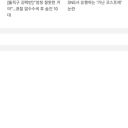
[돌직구 강력반]“엄청 잘못한 거
SNS서 유행하는 ‘가난 코스프레’
야”…경찰 압수수색 후 숨진 10
논란
대