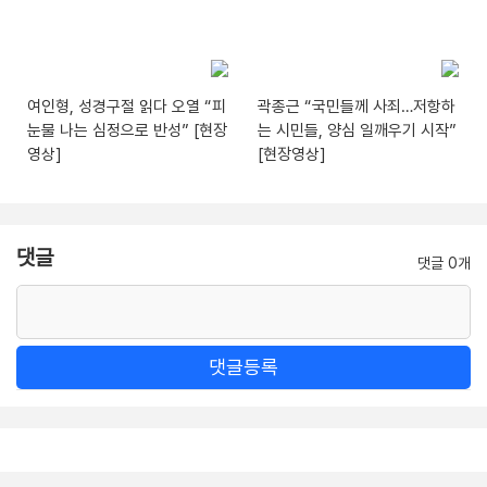
여인형, 성경구절 읽다 오열 “피
곽종근 “국민들께 사죄…저항하
눈물 나는 심정으로 반성” [현장
는 시민들, 양심 일깨우기 시작”
영상]
[현장영상]
댓글
댓글 0개
댓글등록