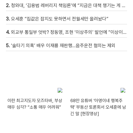
2.
청와대, ‘김용범 레버리지 책임론’에 “지금은 대책 챙기는 게 더 중요”
3.
오세훈 “집값은 잡지도 못하면서 전월세만 올려놨다”
4.
외교부 통일부 엇박? 정동영, 조현 ‘이상주의’ 발언에 “이상이 있어야 현실 바꿔” 반박
5.
‘술타기 의혹’ 배우 이재룡 재판행…음주운전 혐의는 제외
이란 최고지도자 모즈타바, 부상
68만 유튜버 ‘아영이네 행복주
매우 심각? “소통 매우 어려워”
택’ 부동산 토론회서 오세훈에 남
긴 말 [현장영상]