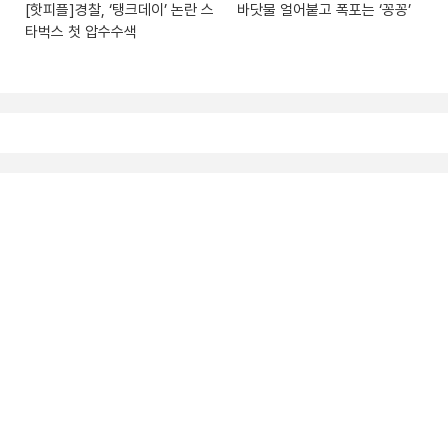
[핫피플]경찰, ‘탱크데이’ 논란 스
바닷물 얼어붙고 폭포는 ‘꽁꽁’
타벅스 첫 압수수색