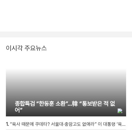
이시각 주요뉴스
종합특검 “한동훈 소환”…韓 “통보받은 적 없
어”
1.
“육사 때문에 쿠데타? 서울대·충암고도 없애라” 이 대통령 ‘육사 쿠데타’ 발언에 유승민 김문수 직격