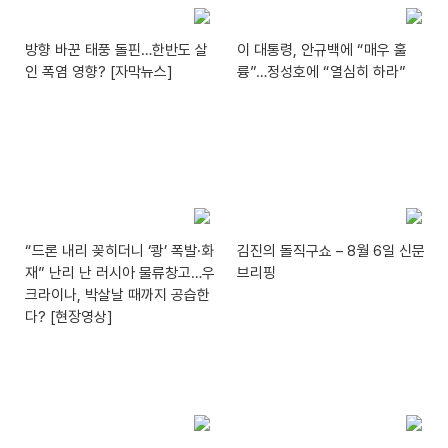
방향 바꾼 태풍 돌핀…한반도 살
이 대통령, 안규백에 “매우 훌
인 폭염 영향? [자막뉴스]
륭”…정성호에 “열심히 하라”
“드론 내리 꽂히더니 ‘쾅’ 폭발·화
김진의 돌직구쇼 – 8월 6일 신문
재” 난리 난 러시아 물류창고…우
브리핑
크라이나, 박살날 때까지 공습한
다? [현장영상]