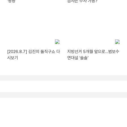
‘펑펑’
검사는 수사 가능?
[2026.8.7] 김진의 돌직구쇼 다
지방선거 5개월 앞으로…범보수
시보기
연대설 ‘솔솔’