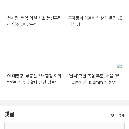
천하람, 현역 의원 최초 논산훈련
홍제동서 마을버스 상가 돌진…8
소 입소…이유는?
명 부상
이 대통령, 부동산 2차 점검 회의
[날씨]극한 폭염 주춤, 서울 35
“전폭적 공급 확대 방안 검토”
도…동해안 ‘150mm↑ 호우’
댓글
댓글 0개