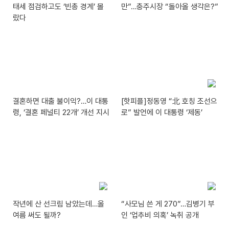
태세 점검하고도 ‘빈총 경계’ 몰
만”…충주시장 “돌아올 생각은?”
랐다
결혼하면 대출 불이익?…이 대통
[핫피플]정동영 “北 호칭 조선으
령, ‘결혼 페널티 22개’ 개선 지시
로” 발언에 이 대통령 ‘제동’
작년에 산 선크림 남았는데…올
“사모님 쓴 게 270”…김병기 부
여름 써도 될까?
인 ‘업추비 의혹’ 녹취 공개