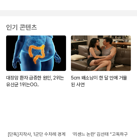
인기 콘텐츠
[단독]지작사, 1군단 수차례 경계
‘리센느 논란’ 김선태 “고독하구