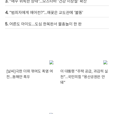
3.
“매우 위독한 상태”…모즈타바 ‘건강 이상설’ 확산
4.
“범죄자에게 에어컨?”…애꿎은 교도관에 ‘불똥’
5.
어른도 아이도…도심 한복판서 물총놀이 한 판
[날씨]극한 더위 꺾여도 폭염 여
이 대통령 “주택 공급, 과감히 실
전…동해안 폭우
천”…국민의힘 “용산공원은 안
돼”