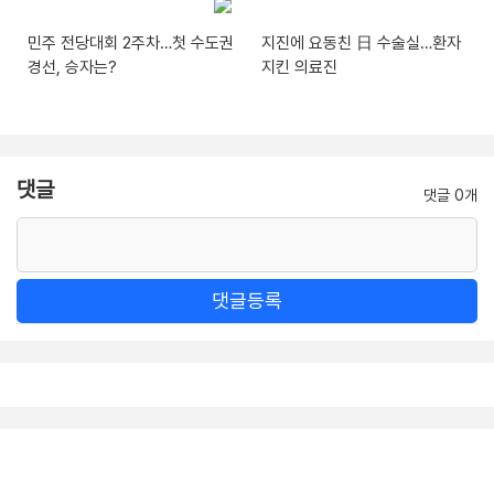
민주 전당대회 2주차…첫 수도권
지진에 요동친 日 수술실…환자
경선, 승자는?
지킨 의료진
댓글
댓글 0개
댓글등록