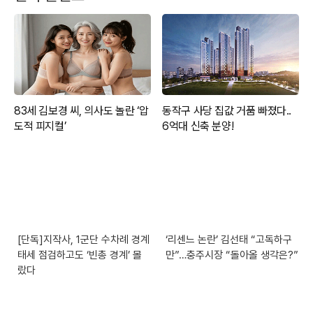
[단독]지작사, 1군단 수차례 경계
‘리센느 논란’ 김선태 “고독하구
태세 점검하고도 ‘빈총 경계’ 몰
만”…충주시장 “돌아올 생각은?”
랐다