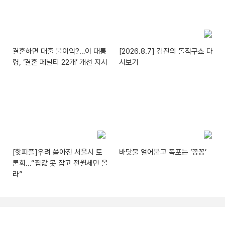
결혼하면 대출 불이익?…이 대통
[2026.8.7] 김진의 돌직구쇼 다
령, ‘결혼 페널티 22개’ 개선 지시
시보기
[핫피플]우려 쏟아진 서울시 토
바닷물 얼어붙고 폭포는 ‘꽁꽁’
론회…“집값 못 잡고 전월세만 올
라”