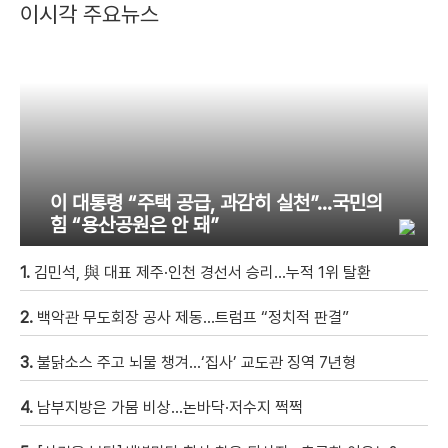
이시각 주요뉴스
이 대통령 “주택 공급, 과감히 실천”…국민의
힘 “용산공원은 안 돼”
1.
김민석, 與 대표 제주·인천 경선서 승리…누적 1위 탈환
2.
백악관 무도회장 공사 제동…트럼프 “정치적 판결”
3.
불닭소스 주고 뇌물 챙겨…‘집사’ 교도관 징역 7년형
4.
남부지방은 가뭄 비상…논바닥·저수지 쩍쩍