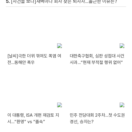
5.
[사건을 보다]새벽마다 회사 찾은 퇴사자…출근한 이유는?
[날씨]극한 더위 꺾여도 폭염 여
대한축구협회, 심판 성접대 사건
전…동해안 폭우
사과…“현재 부적절 행위 없어”
이 대통령, ISA 개편 재검토 지
민주 전당대회 2주차…첫 수도권
시…“환영” vs “졸속”
경선, 승자는?