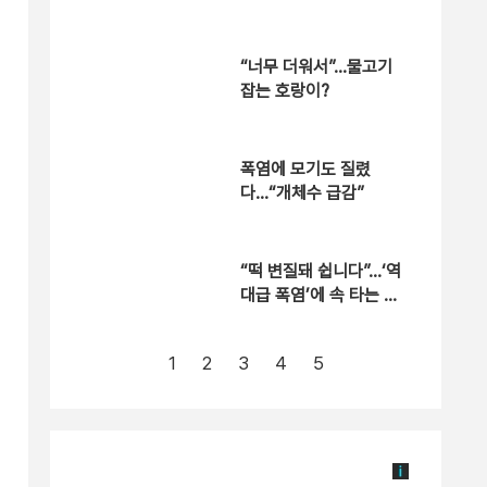
“너무 더워서”…물고기
잡는 호랑이?
폭염에 모기도 질렸
다…“개체수 급감”
“떡 변질돼 쉽니다”…‘역
대급 폭염’에 속 타는 골
목상권
1
2
3
4
5