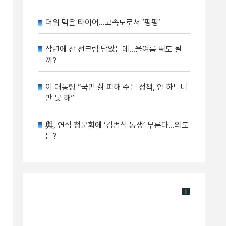
더위 먹은 타이어…고속도로서 ‘펑펑’
작년에 산 선크림 남았는데…올여름 써도 될
까?
이 대통령 “국민 삶 피해 주는 정책, 안 하느니
만 못 해”
與, 연석 청문회에 ‘김범석 동생’ 부른다…의도
는?