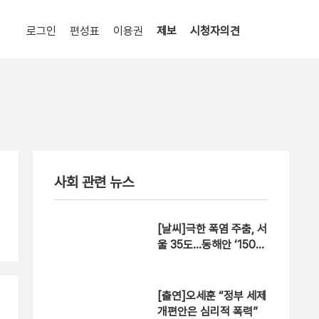
로그인
편성표
이용권
제보
시청자의견
사회 관련 뉴스
[날씨]극한 폭염 주춤, 서
울 35도…동해안 ‘150m
m↑ 호우’
[출연]오세훈 “정부 세제
개편안은 심리적 폭력”