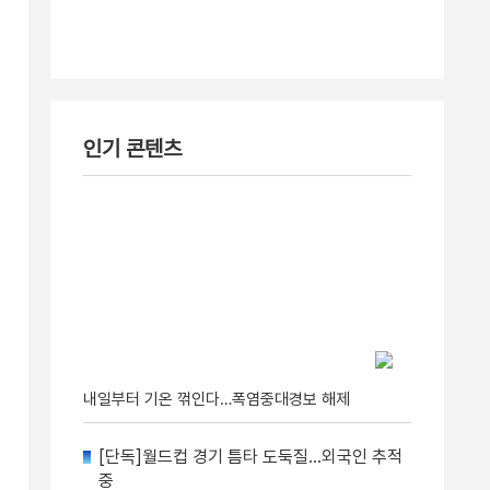
인기 콘텐츠
내일부터 기온 꺾인다…폭염중대경보 해제
[단독]월드컵 경기 틈타 도둑질…외국인 추적
중