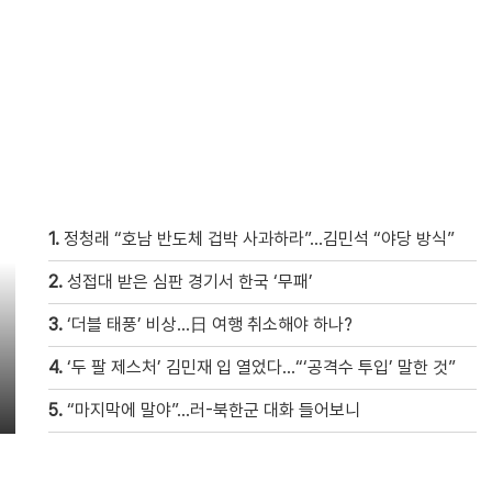
1.
정청래 “호남 반도체 겁박 사과하라”…김민석 “야당 방식”
2.
성접대 받은 심판 경기서 한국 ‘무패’
3.
‘더블 태풍’ 비상…日 여행 취소해야 하나?
4.
‘두 팔 제스처’ 김민재 입 열었다…“‘공격수 투입’ 말한 것”
5.
“마지막에 말야”…러-북한군 대화 들어보니