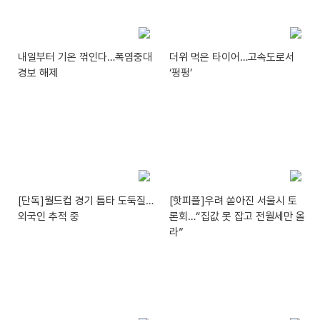
내일부터 기온 꺾인다…폭염중대
더위 먹은 타이어…고속도로서
경보 해제
‘펑펑’
[단독]월드컵 경기 틈타 도둑질…
[핫피플]우려 쏟아진 서울시 토
외국인 추적 중
론회…“집값 못 잡고 전월세만 올
라”