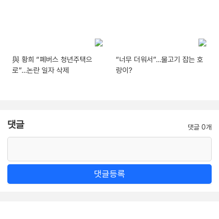
與 황희 “폐버스 청년주택으
“너무 더워서”…물고기 잡는 호
로”…논란 일자 삭제
랑이?
댓글
댓글 0개
댓글등록