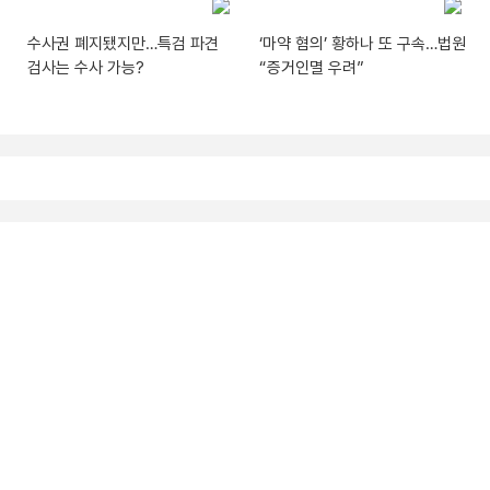
수사권 폐지됐지만…특검 파견
‘마약 혐의’ 황하나 또 구속…법원
검사는 수사 가능?
“증거인멸 우려”