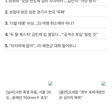
1.
정청래 “호남 반도체 겁박 사과하라”…김민석 “야당 방식”
2.
성접대 받은 심판 경기서 한국 ‘무패’
3.
‘더블 태풍’ 비상…日 여행 취소해야 하나?
4.
‘두 팔 제스처’ 김민재 입 열었다…“‘공격수 투입’ 말한 것”
5.
“마지막에 말야”…러-북한군 대화 들어보니
[날씨]극한 폭염 주춤, 서울 35
[출연]오세훈 “정부 세제개편안
도…동해안 ‘150mm↑ 호우’
은 심리적 폭력”