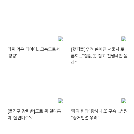
더위 먹은 타이어…고속도로서
[핫피플]우려 쏟아진 서울시 토
‘펑펑’
론회…“집값 못 잡고 전월세만 올
라”
[돌직구 강력반]도로 위 말다툼
‘마약 혐의’ 황하나 또 구속…법원
이 ‘살인미수’로…
“증거인멸 우려”