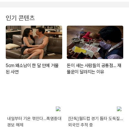
인기 콘텐츠
내일부터 기온 꺾인다…폭염중대
[단독]월드컵 경기 틈타 도둑질…
경보 해제
외국인 추적 중