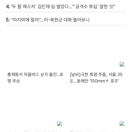
4.
‘두 팔 제스처’ 김민재 입 열었다…“‘공격수 투입’ 말한 것”
5.
“마지막에 말야”…러-북한군 대화 들어보니
홍제동서 마을버스 상가 돌진…8
[날씨]극한 폭염 주춤, 서울 35
명 부상
도…동해안 ‘150mm↑ 호우’