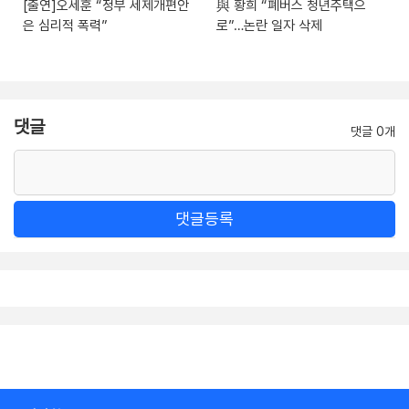
[출연]오세훈 “정부 세제개편안
與 황희 “폐버스 청년주택으
은 심리적 폭력”
로”…논란 일자 삭제
댓글
댓글 0개
댓글등록